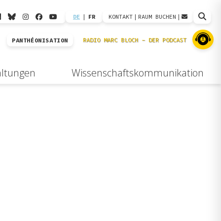
DE
|
FR
KONTAKT
|
RAUM BUCHEN
|
PANTHÉONISATION
altungen
Wissenschaftskommunikation