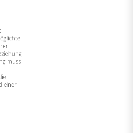
t
öglichte
erer
zziehung
ung muss
die
d einer