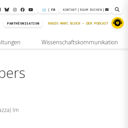
DE
|
FR
KONTAKT
|
RAUM BUCHEN
|
PANTHÉONISATION
altungen
Wissenschaftskommunikation
rpers
azza) Im