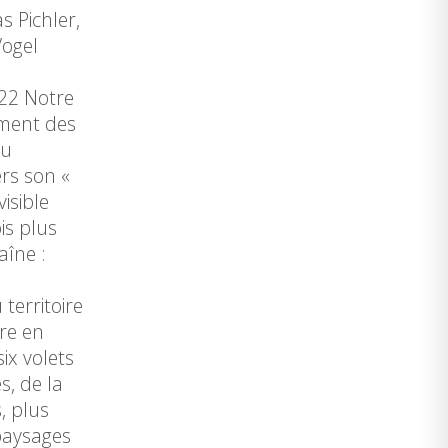
 Pichler,
Vogel
022 Notre
ement des
du
rs son «
isible
is plus
aîne :
territoire
re en
ix volets
s, de la
, plus
 paysages