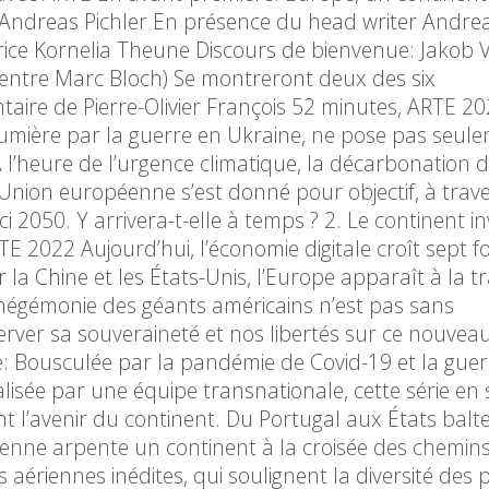
ndreas Pichler En présence du head writer Andreas
ctrice Kornelia Theune Discours de bienvenue: Jakob 
Centre Marc Bloch) Se montreront deux des six
ire de Pierre-Olivier François 52 minutes, ARTE 2
lumière par la guerre en Ukraine, ne pose pas seul
l’heure de l’urgence climatique, la décarbonation 
’Union européenne s’est donné pour objectif, à trave
i 2050. Y arrivera-t-elle à temps ? 2. Le continent inv
2022 Aujourd’hui, l’économie digitale croît sept fo
la Chine et les États-Unis, l’Europe apparaît à la tr
’hégémonie des géants américains n’est pas sans
er sa souveraineté et nos libertés sur ce nouveau 
e: Bousculée par la pandémie de Covid-19 et la guer
alisée par une équipe transnationale, cette série en s
t l’avenir du continent. Du Portugal aux États balte
nne arpente un continent à la croisée des chemins
s aériennes inédites, qui soulignent la diversité des