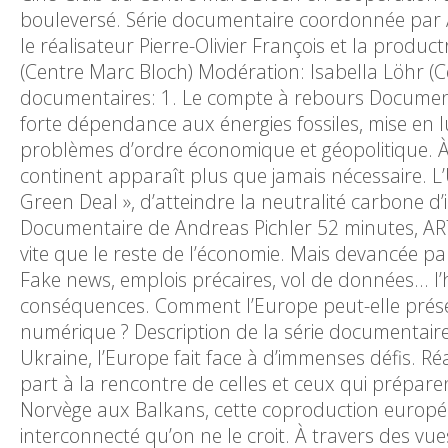
bouleversé. Série documentaire coordonnée par A
le réalisateur Pierre-Olivier François et la produ
(Centre Marc Bloch) Modération: Isabella Löhr (
documentaires: 1. Le compte à rebours Documenta
forte dépendance aux énergies fossiles, mise en 
problèmes d’ordre économique et géopolitique. À 
continent apparaît plus que jamais nécessaire. L
Green Deal », d’atteindre la neutralité carbone d’ic
Documentaire de Andreas Pichler 52 minutes, ARTE 
vite que le reste de l’économie. Mais devancée par 
Fake news, emplois précaires, vol de données… l
conséquences. Comment l’Europe peut-elle préserv
numérique ? Description de la série documentair
Ukraine, l’Europe fait face à d’immenses défis. Ré
part à la rencontre de celles et ceux qui préparen
Norvège aux Balkans, cette coproduction europée
interconnecté qu’on ne le croit. À travers des vue