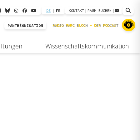
DE
|
FR
KONTAKT
|
RAUM BUCHEN
|
PANTHÉONISATION
altungen
Wissenschaftskommunikation