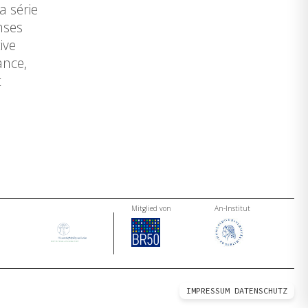
a série
nses
ive
ance,
t
Mitglied von
An-Institut
IMPRESSUM
DATENSCHUTZ