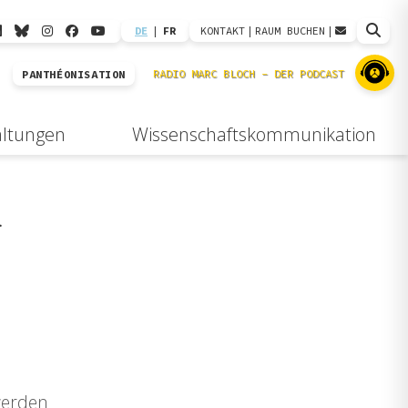
DE
|
FR
KONTAKT
|
RAUM BUCHEN
|
PANTHÉONISATION
altungen
Wissenschaftskommunikation
r
werden