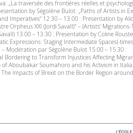
a: „La traversée des frontières réelles et psycholo
esentation by Ségolène Bulot: „Paths of Artists in Exi
and Imperatives“ 12:30 – 13:00 : Presentation by Alic
tre Orpheus XXI (Jordi Savall)“ – (Artists‘ Migrations
avall) 13:00 – 13:30 : Presentation by Coline Roust
tic Expressions: Staging Intermediate Spaces(-times
– Modération par Ségolène Bulot 15:00 – 15:30 :
l Bordering to Transform Injustices Affecting Migran
se of Aboubakar Soumahoro and his Activism in Italia
: The Impacts of Brexit on the Border Region around