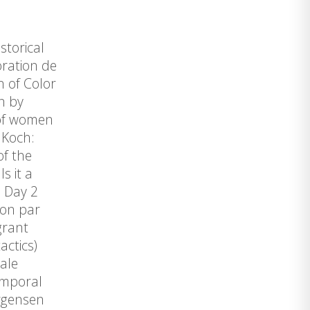
storical
oration de
n of Color
n by
 of women
 Koch:
of the
s it a
– Day 2
ion par
grant
actics)
ale
emporal
ürgensen