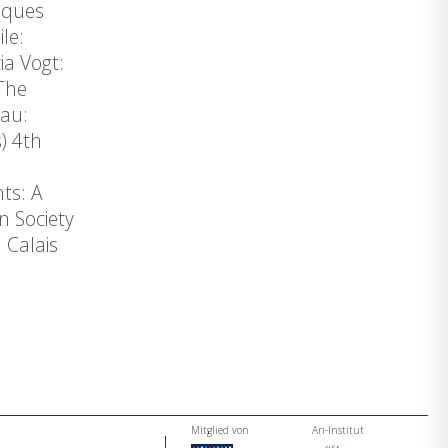
giques
le:
ia Vogt:
-The
eau:
) 4th
ts: A
n Society
 Calais
Mitglied von
An-Institut