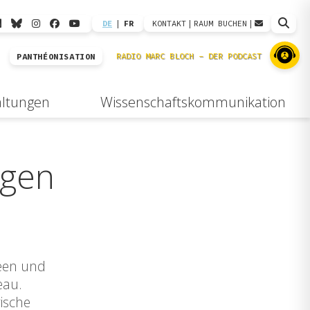
DE
|
FR
KONTAKT
|
RAUM BUCHEN
|
PANTHÉONISATION
altungen
Wissenschaftskommunikation
ngen
deen und
eau.
ische