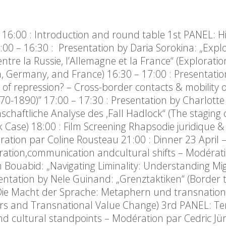
 16:00 : Introduction and round table 1st PANEL: Hi
00 – 16:30 : Presentation by Daria Sorokina: „Expl
tre la Russie, l’Allemagne et la France“ (Exploratio
 Germany, and France) 16:30 – 17:00 : Presentatio
ce of repression? – Cross-border contacts & mobility
0-1890)” 17:00 – 17:30 : Presentation by Charlotte
chaftliche Analyse des ‚Fall Hadlock“ (The staging 
k Case) 18:00 : Film Screening Rhapsodie juridique & I
ération par Coline Rousteau 21:00 : Dinner 23 April 
ration,communication andcultural shifts – Modérat
m Bouabid: „Navigating Liminality: Understanding Mi
entation by Nele Guinand: „Grenztaktiken“ (Border t
: „Die Macht der Sprache: Metaphern und transnation
rs and Transnational Value Change) 3rd PANEL: T
and cultural standpoints – Modération par Cedric J