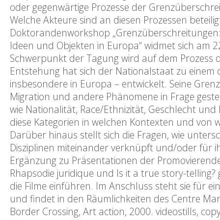
oder gegenwärtige Prozesse der Grenzüberschre
Welche Akteure sind an diesen Prozessen beteilig
Doktorandenworkshop „Grenzüberschreitungen: F
Ideen und Objekten in Europa“ widmet sich am 22.
Schwerpunkt der Tagung wird auf dem Prozess der
Entstehung hat sich der Nationalstaat zu einem 
insbesondere in Europa – entwickelt. Seine Gre
Migration und andere Phänomene in Frage gestell
wie Nationalität, Race/Ethnizität, Geschlecht un
diese Kategorien in welchen Kontexten und von we
Darüber hinaus stellt sich die Fragen, wie unte
Disziplinen miteinander verknüpft und/oder für 
Ergänzung zu Präsentationen der Promovierend
Rhapsodie juridique und Is it a true story-telling? 
die Filme einführen. Im Anschluss steht sie für ei
und findet in den Räumlichkeiten des Centre Marc 
Border Crossing, Art action, 2000. videostills, copyr