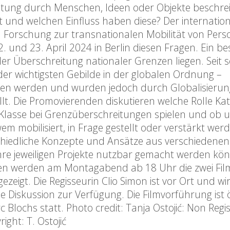
itung durch Menschen, Ideen oder Objekte beschre
t und welchen Einfluss haben diese? Der internatio
orschung zur transnationalen Mobilität von Pers
 und 23. April 2024 in Berlin diesen Fragen. Ein b
 Überschreitung nationaler Grenzen liegen. Seit s
der wichtigsten Gebilde in der globalen Ordnung –
nzen werden und wurden jedoch durch Globalisierun
t. Die Promovierenden diskutieren welche Rolle Ka
d Klasse bei Grenzüberschreitungen spielen und ob 
m mobilisiert, in Frage gestellt oder verstärkt wer
rschiedliche Konzepte und Ansätze aus verschiedenen
ihre jeweiligen Projekte nutzbar gemacht werden kön
en werden am Montagabend ab 18 Uhr die zwei Fil
gezeigt. Die Regisseurin Clio Simon ist vor Ort und wi
ne Diskussion zur Verfügung. Die Filmvorführung ist ö
Blochs statt. Photo credit: Tanja Ostojić: Non Regi
ight: T. Ostojić