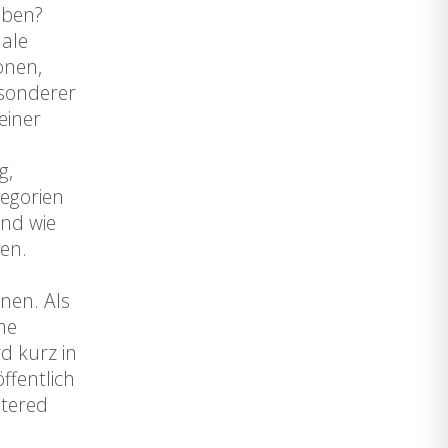
iben?
nale
onen,
esonderer
einer
g,
tegorien
und wie
den.
nen. Als
me
rd kurz in
ffentlich
stered