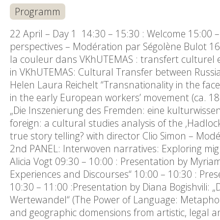
Programm
22 April – Day 1 14:30 – 15:30 : Welcome 15:00 –
perspectives – Modération par Ségolène Bulot 16:
la couleur dans VKhUTEMAS : transfert culturel en
in VKhUTEMAS: Cultural Transfer between Russia,
Helen Laura Reichelt “Transnationality in the fa
in the early European workers’ movement (ca. 187
„Die Inszenierung des Fremden: eine kulturwissens
foreign: a cultural studies analysis of the ‚Hadloc
true story telling? with director Clio Simon – Mod
2nd PANEL: Interwoven narratives: Exploring mig
Alicia Vogt 09:30 – 10:00 : Presentation by Myria
Experiences and Discourses“ 10:00 – 10:30 : Pres
10:30 – 11:00 :Presentation by Diana Bogishvili
Wertewandel“ (The Power of Language: Metapho
and geographic domensions from artistic, legal 