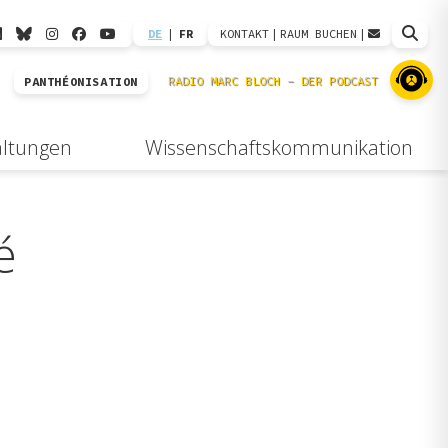
DE
|
FR
KONTAKT
|
RAUM BUCHEN
|
PANTHÉONISATION
altungen
Wissenschaftskommunikation
é