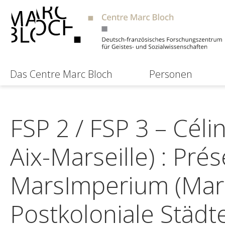
Das Centre Marc Bloch
Personen
FSP 2 / FSP 3 – Céli
Aix-Marseille) : Pré
MarsImperium (Marse
Postkoloniale Städt