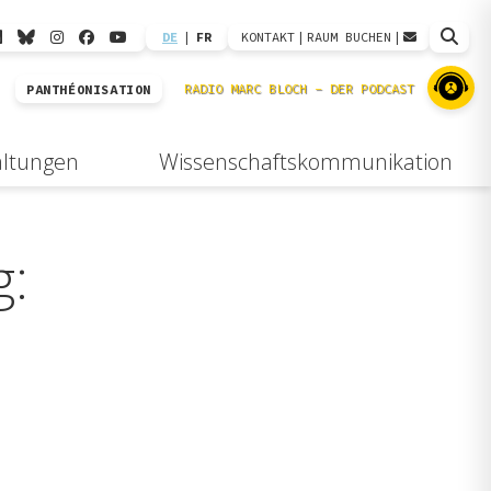
DE
|
FR
KONTAKT
|
RAUM BUCHEN
|
PANTHÉONISATION
altungen
Wissenschaftskommunikation
g: