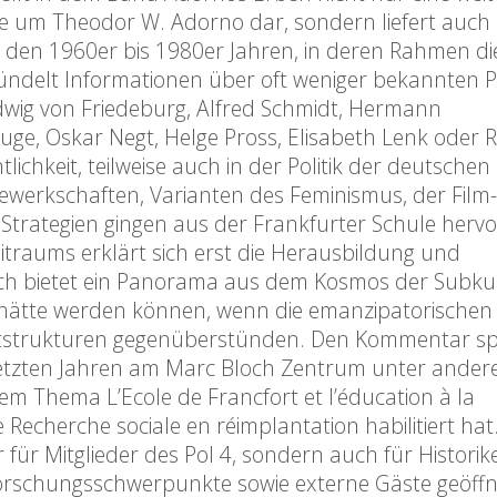
le um Theodor W. Adorno dar, sondern liefert auch 
den 1960er bis 1980er Jahren, in deren Rahmen di
 bündelt Informationen über oft weniger bekannten 
dwig von Friedeburg, Alfred Schmidt, Hermann
ge, Oskar Negt, Helge Pross, Elisabeth Lenk oder R
lichkeit, teilweise auch in der Politik der deutschen
werkschaften, Varianten des Feminismus, der Film
e Strategien gingen aus der Frankfurter Schule hervo
itraums erklärt sich erst die Herausbildung und
ch bietet ein Panorama aus dem Kosmos der Subku
 hätte werden können, wenn die emanzipatorischen
htstrukturen gegenüberstünden. Den Kommentar sp
 letzten Jahren am Marc Bloch Zentrum unter ander
em Thema L’Ecole de Francfort et l’éducation à la
 Recherche sociale en réimplantation habilitiert hat
für Mitglieder des Pol 4, sondern auch für Historik
orschungsschwerpunkte sowie externe Gäste geöffne