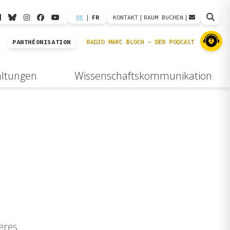
DE
|
FR
KONTAKT
|
RAUM BUCHEN
|
PANTHÉONISATION
altungen
Wissenschaftskommunikation
eres