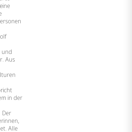
eine
e
Personen
olf
- und
r. Aus
lturen
richt
em in der
. Der
erinnen,
t. Alle