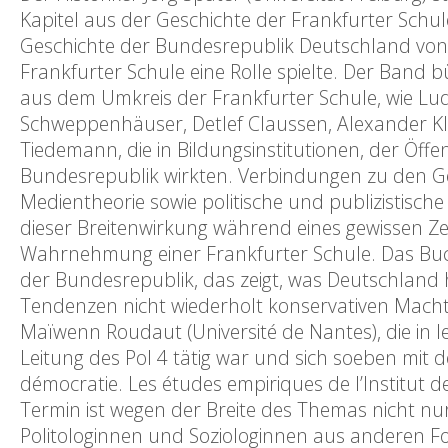
Kapitel aus der Geschichte der Frankfurter Schu
Geschichte der Bundesrepublik Deutschland von 
Frankfurter Schule eine Rolle spielte. Der Band
aus dem Umkreis der Frankfurter Schule, wie Lu
Schweppenhäuser, Detlef Claussen, Alexander Klu
Tiedemann, die in Bildungsinstitutionen, der Öffent
Bundesrepublik wirkten. Verbindungen zu den Ge
Medientheorie sowie politische und publizistisch
dieser Breitenwirkung während eines gewissen Ze
Wahrnehmung einer Frankfurter Schule. Das Bu
der Bundesrepublik, das zeigt, was Deutschland
Tendenzen nicht wiederholt konservativen Mac
Maïwenn Roudaut (Université de Nantes), die in
Leitung des Pol 4 tätig war und sich soeben mit d
démocratie. Les études empiriques de l’Institut de
Termin ist wegen der Breite des Themas nicht nur 
Politologinnen und Soziologinnen aus anderen F