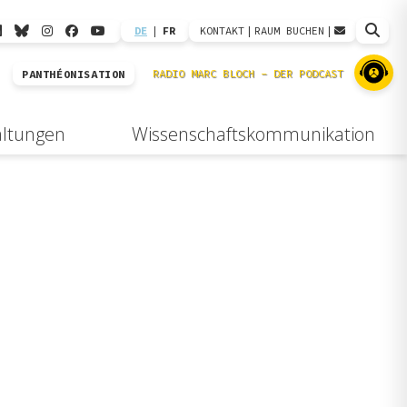
DE
|
FR
KONTAKT
|
RAUM BUCHEN
|
PANTHÉONISATION
altungen
Wissenschaftskommunikation