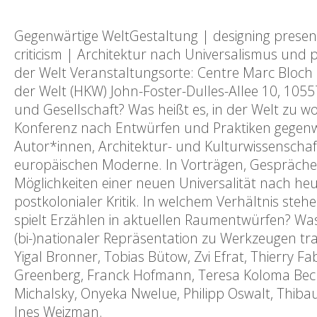
Gegenwärtige WeltGestaltung | designing present 
criticism | Architektur nach Universalismus und 
der Welt Veranstaltungsorte: Centre Marc Bloch 
der Welt (HKW) John-Foster-Dulles-Allee 10, 1055
und Gesellschaft? Was heißt es, in der Welt zu
Konferenz nach Entwürfen und Praktiken gegenwä
Autor*innen, Architektur- und Kulturwissenscha
europäischen Moderne. In Vorträgen, Gespräche
Möglichkeiten einer neuen Universalität nach 
postkolonialer Kritik. In welchem Verhältnis steh
spielt Erzählen in aktuellen Raumentwürfen? Was 
(bi-)nationaler Repräsentation zu Werkzeugen tran
Yigal Bronner, Tobias Bütow, Zvi Efrat, Thierry Fabr
Greenberg, Franck Hofmann, Teresa Koloma Beck, 
Michalsky, Onyeka Nwelue, Philipp Oswalt, Thibau
Ines Weizman.