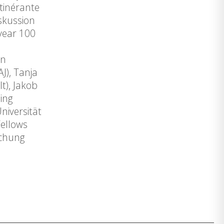
tinérante
skussion
 year 100
on
J), Tanja
t), Jakob
ing
niversität
Fellows
schung