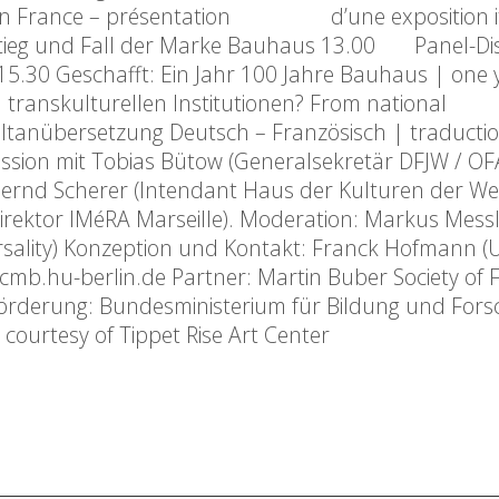
us en France – présentation d’une exposition i
fstieg und Fall der Marke Bauhaus 13.00 Panel-Di
– 15.30 Geschafft: Ein Jahr 100 Jahre Bauhaus | one
transkulturellen Institutionen? From national
multanübersetzung Deutsch – Französisch | traducti
ssion mit Tobias Bütow (Generalsekretär DFJW / OFA
Bernd Scherer (Intendant Haus der Kulturen der Wel
direktor IMéRA Marseille). Moderation: Markus Messl
rsality) Konzeption und Kontakt: Franck Hofmann (U
mb.hu-berlin.de Partner: Martin Buber Society of 
 Förderung: Bundesministerium für Bildung und For
courtesy of Tippet Rise Art Center