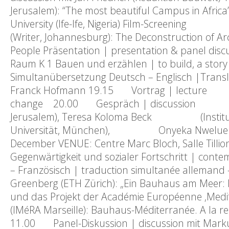
Jerusalem): “The most beautiful Campus in 
University (Ife-Ife, Nigeria) Film-Screenin
(Writer, Johannesburg): The Deconstruction o
People Präsentation | presentation & panel
Raum K 1 Bauen und erzählen | to build, a story a
Simultanübersetzung Deutsch – Englisch |T
Franck Hofmann 19.15 Vortrag | lecture And
change 20.00 Gespräch | discussion Priya Ba
Jerusalem), Teresa Koloma Beck (Institut fü
Universität, München), Onyeka Nwelue (Autor
December VENUE: Centre Marc Bloch, Salle Tillio
Gegenwärtigkeit und sozialer Fortschritt | cont
– Französisch | traduction simultanée allemand
Greenberg (ETH Zürich): „Ein Bauhaus am M
und das Projekt der Académie Européenne ‚Med
(IMéRA Marseille): Bauhaus-Méditerranée. A 
11.00 Panel-Diskussion | discussion mit Mark