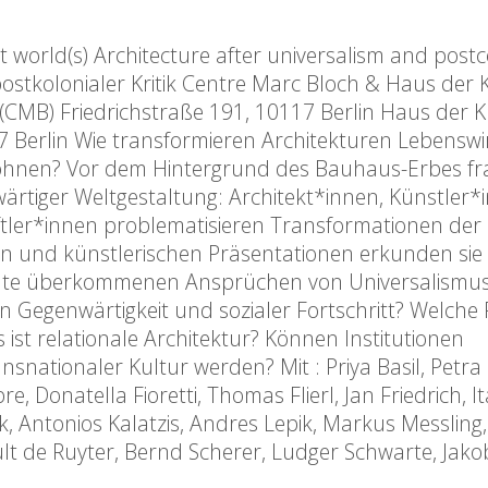
world(s) Architecture after universalism and postc
postkolonialer Kritik Centre Marc Bloch & Haus der 
(CMB) Friedrichstraße 191, 10117 Berlin Haus der 
7 Berlin Wie transformieren Architekturen Lebenswir
 wohnen? Vor dem Hintergrund des Bauhaus-Erbes fra
rtiger Weltgestaltung: Architekt*innen, Künstler
ftler*innen problematisieren Transformationen der
n und künstlerischen Präsentationen erkunden sie
heute überkommenen Ansprüchen von Universalismu
en Gegenwärtigkeit und sozialer Fortschritt? Welche 
ist relationale Architektur? Können Institutionen
snationaler Kultur werden? Mit : Priya Basil, Petra
e, Donatella Fioretti, Thomas Flierl, Jan Friedrich, I
Antonios Kalatzis, Andres Lepik, Markus Messling,
lt de Ruyter, Bernd Scherer, Ludger Schwarte, Jako