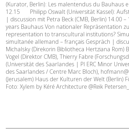
(Kurator, Berlin): Les malentendus du Bauha
12.15 Philipp Oswalt (Universität Kassel): Au
| discussion mit Petra Beck (CMB, Berlin) 14.00 
years Bauhaus Von nationaler Repräsentation zu 
representation to transcultural institutions? Si
simultanée allemand – français Gespräch | discu
Michalsky (Direkorin Bibliotheca Hertziana Rom) 
Vogel (Direktor CMB), Thierry Fabre (Forschungs
(Universität des Saarlandes | PI ERC Minor Unive
des Saarlandes / Centre Marc Bloch), hofmann@c
(Jerusalem) Haus der Kulturen der Welt (Berlin)
Foto: Xylem by Kéré Architecture @Reik Petersen_ 