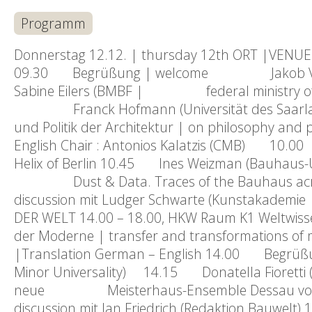
Programm
Donnerstag 12.12. | thursday 12th ORT |VENUE 
09.30 Begrüßung | welcome Jakob Vogel (CM
Sabine Eilers (BMBF | federal ministry of 
Franck Hofmann (Universität des Saarlandes 
und Politik der Architektur | on philosophy and 
English Chair : Antonios Kalatzis (CMB) 10.00
Helix of Berlin 10.45 Ines Weizman (Bauhaus-Un
Dust & Data. Traces of the Bauhaus acro
discussion mit Ludger Schwarte (Kunstak
DER WELT 14.00 – 18.00, HKW Raum K1 Weltwiss
der Moderne | transfer and transformations of 
|Translation German – English 14.00 Begrüßung
Minor Universality) 14.15 Donatella Fioretti (
neue Meisterhaus-Ensemble Dessau von 
discussion mit Jan Friedrich (Redaktion Bauwel