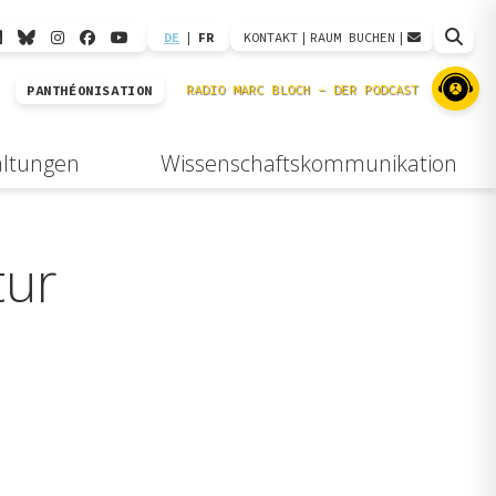
DE
|
FR
KONTAKT
|
RAUM BUCHEN
|
PANTHÉONISATION
altungen
Wissenschaftskommunikation
tur