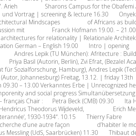
Africa”. Arieh Sharons Campus for the Obafemi
g und Vortrag | screening & lecture 16.30 Onye
f Architectural Mindscapes of Africans as build
 discussion mit Franck Hofmann 19.00. – 21.00
rchitectures for relationality | Relationale Archite
ranslation German – English 19.00 Intro | 
res Lepik (TU München): Afritecture : Buildin
sil (Autorin, Berlin), Zvi Efrat, (Bezalel Ac
r Sozialforschung, Hamburg), Andres Lepik (Tec
, Johannesburg) Freitag, 13.12. | friday 13th
n 09.30 – 13.00 Verkanntes Erbe | Unrecognized he
emporenity and social progress Simultanübersetzun
 – français Chair : Petra Beck (CMB) 09.30 Ita H
eer: Hendricus Theodorus Wijdeveld, Erich Me
iterannée‘, 1930-1934“. 10.15 Thierry Fabre
la recherche d’une autre façon d’habiter le m
us Messling (UdS, Saarbrücken) 11.30 Thibaut de