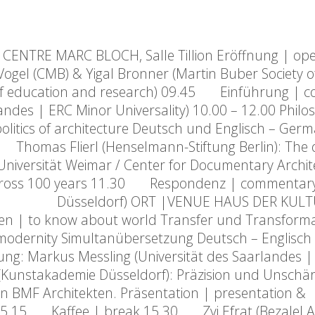
CENTRE MARC BLOCH, Salle Tillion Eröffnung | op
B) & Yigal Bronner (Martin Buber Society of 
education and research) 09.45 Einführung | c
| ERC Minor Universality) 10.00 – 12.00 Philos
politics of architecture Deutsch und Englisch – Ger
 Thomas Flierl (Henselmann-Stiftung Berlin): The
iversität Weimar / Center for Documentary Archite
ss 100 years 11.30 Respondenz | commentary
ademie Düsseldorf) ORT |VENUE HAUS DER KUL
en | to know about world Transfer und Transform
modernity Simultanübersetzung Deutsch – Englisch
: Markus Messling (Universität des Saarlandes |
Kunstakademie Düsseldorf): Präzision und Unschär
BMF Architekten. Präsentation | present
t) 15.15 Kaffee | break 15.30 Zvi Efrat (Bezalel 