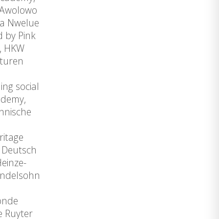
 Awolowo
ka Nwelue
 by Pink
, HKW
kturen
opening
g social
ademy,
hnische
ritage
g Deutsch
einze-
ndelsohn
onde
 Ruyter