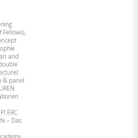
ening
Fellows),
oncept
ophie
man and
 double
cture):
 & panel
TUREN
ationen
 PI ERC
fe – Das
ation &
Academy,