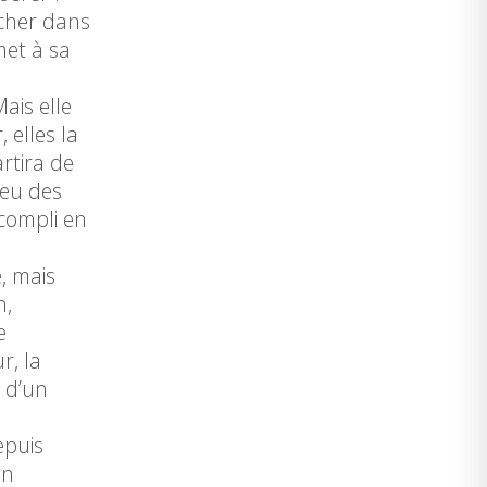
rcher dans
met à sa
ais elle
 elles la
artira de
veu des
ccompli en
, mais
n,
e
r, la
 d’un
epuis
on