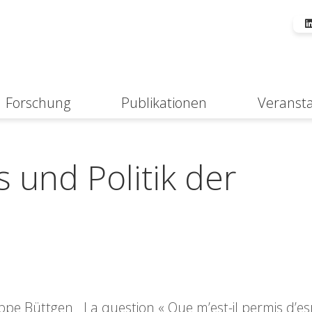
Forschung
Publikationen
Veranst
Suche
 und Politik der
ilippe Büttgen La question « Que m’est-il permis d’es