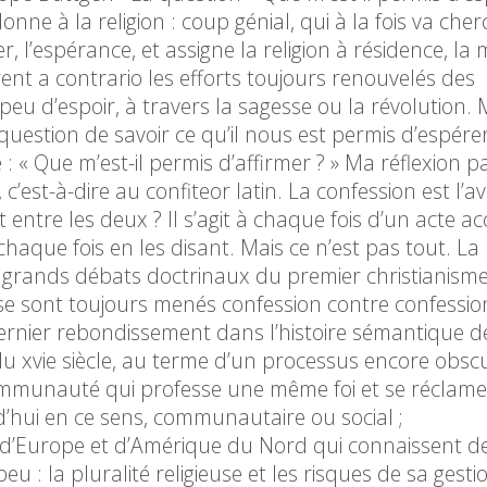
onne à la religion : coup génial, qui à la fois va che
r, l’espérance, et assigne la religion à résidence, la 
ent a contrario les efforts toujours renouvelés des
eu d’espoir, à travers la sagesse ou la révolution. M
 question de savoir ce qu’il nous est permis d’espérer,
: « Que m’est-il permis d’affirmer ? » Ma réflexion p
 c’est-à-dire au confiteor latin. La confession est l’a
 entre les deux ? Il s’agit à chaque fois d’un acte a
chaque fois en les disant. Mais ce n’est pas tout. La
es grands débats doctrinaux du premier christianisme
, se sont toujours menés confession contre confessio
 dernier rebondissement dans l’histoire sémantique d
 du xvie siècle, au terme d’un processus encore obscu
communauté qui professe une même foi et se réclame
d’hui en ce sens, communautaire ou social ;
s d’Europe et d’Amérique du Nord qui connaissent d
 : la pluralité religieuse et les risques de sa gesti