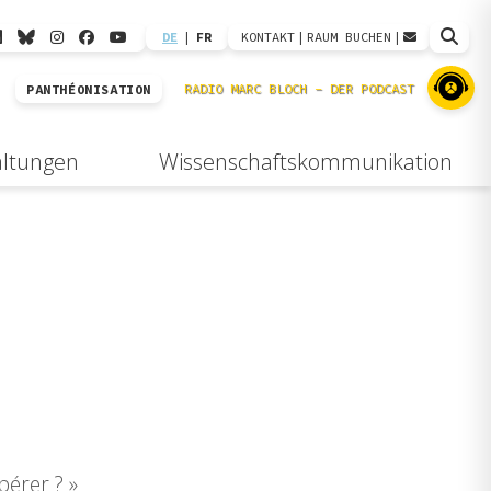
DE
|
FR
KONTAKT
|
RAUM BUCHEN
|
PANTHÉONISATION
altungen
Wissenschaftskommunikation
pérer ? »