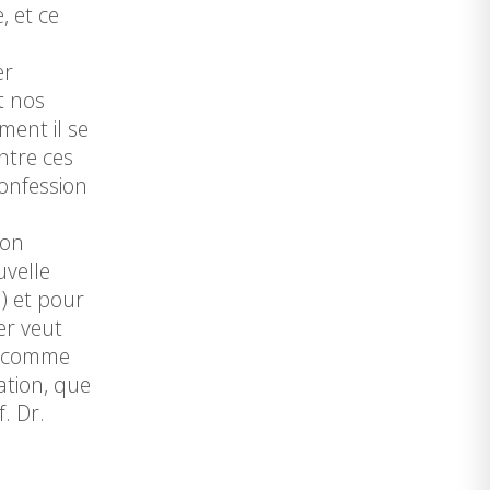
, et ce
er
t nos
ment il se
ntre ces
confession
ion
uvelle
) et pour
mer veut
te comme
ation, que
. Dr.