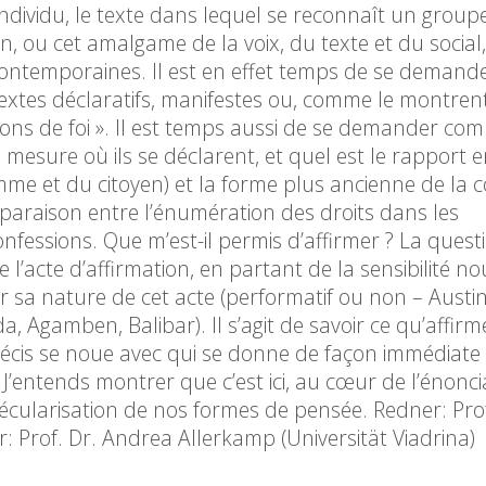
individu, le texte dans lequel se reconnaît un groupe
 ou cet amalgame de la voix, du texte et du social,
ontemporaines. Il est en effet temps de se demand
extes déclaratifs, manifestes ou, comme le montren
ions de foi ». Il est temps aussi de se demander com
 mesure où ils se déclarent, et quel est le rapport e
mme et du citoyen) et la forme plus ancienne de la 
mparaison entre l’énumération des droits dans les
confessions. Que m’est-il permis d’affirmer ? La quest
 l’acte d’affirmation, en partant de la sensibilité no
sa nature de cet acte (performatif ou non – Austin
ida, Agamben, Balibar). Il s’agit de savoir ce qu’affir
n précis se noue avec qui se donne de façon immédia
 J’entends montrer que c’est ici, au cœur de l’énonci
écularisation de nos formes de pensée. Redner: Prof
 Prof. Dr. Andrea Allerkamp (Universität Viadrina)