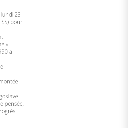
 lundi 23
ESS) pour
t
nt
ne «
1990 a
ce
a montée
ugoslave
de pensée,
rogrès.