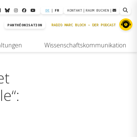
DE
|
FR
KONTAKT
|
RAUM BUCHEN
|
PANTHÉONISATION
altungen
Wissenschaftskommunikation
et
e“: