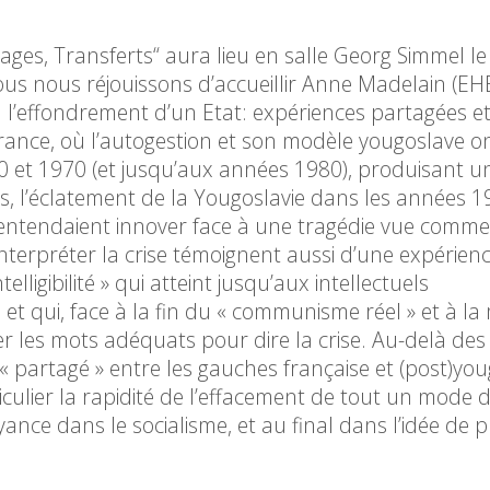
ges, Transferts“ aura lieu en salle Georg Simmel le
ous nous réjouissons d’accueillir Anne Madelain (EH
à l’effondrement d’un Etat: expériences partagées e
ance, où l’autogestion et son modèle yougoslave o
0 et 1970 (et jusqu’aux années 1980), produisant u
les, l’éclatement de la Yougoslavie dans les années 
i entendaient innover face à une tragédie vue comme
interpréter la crise témoignent aussi d’une expérien
igibilité » qui atteint jusqu’aux intellectuels
et qui, face à la fin du « communisme réel » et à l
ver les mots adéquats pour dire la crise. Au-delà des
 « partagé » entre les gauches française et (post)yo
ticulier la rapidité de l’effacement de tout un mode 
nce dans le socialisme, et au final dans l’idée de p