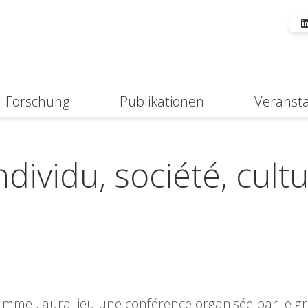
Forschung
Publikationen
Veranst
Suche
ndividu, société, cult
-Simmel, aura lieu une conférence organisée par le 