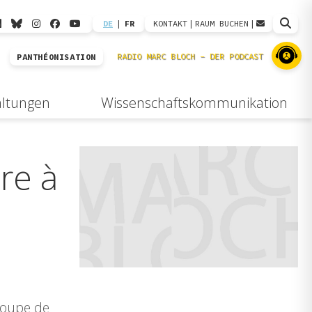
DE
|
FR
KONTAKT
|
RAUM BUCHEN
|
PANTHÉONISATION
altungen
Wissenschaftskommunikation
ure à
groupe de