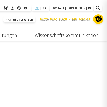
DE
|
FR
KONTAKT
|
RAUM BUCHEN
|
PANTHÉONISATION
altungen
Wissenschaftskommunikation