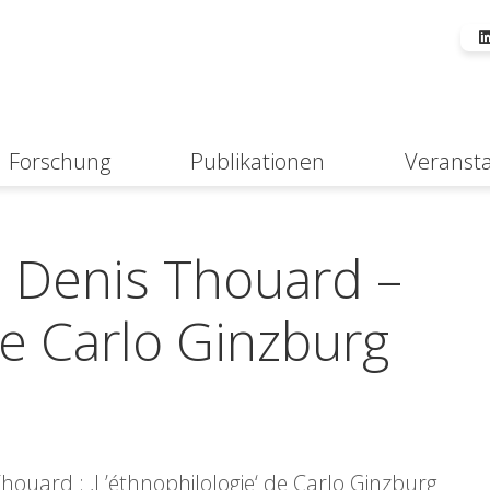
Forschung
Publikationen
Veranst
Suche
: Denis Thouard –
de Carlo Ginzburg
houard : ‚L’éthnophilologie‘ de Carlo Ginzburg