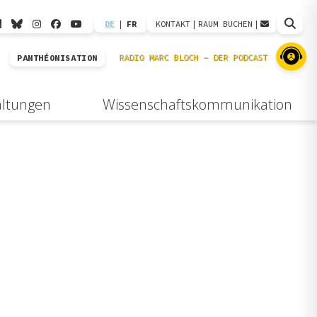
DE
|
FR
KONTAKT
|
RAUM BUCHEN
|
PANTHÉONISATION
altungen
Wissenschaftskommunikation