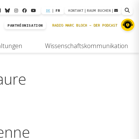
DE
|
FR
KONTAKT
|
RAUM BUCHEN
|
PANTHÉONISATION
altungen
Wissenschaftskommunikation
aure
ienne