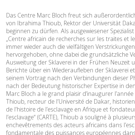
Das Centre Marc Bloch freut sich außerordentli
von Ibrahima Thioub, Rektor der Universität Dakar,
beginnen zu dürfen. Als ausgewiesener Spezialist
„Centre africain de recherches sur les traites et
immer wieder auch die vielfältigen Verstrickunge
hervorgehoben, ohne dabei die grundsätzliche Ve
Ausweitung der Sklaverei in der Frühen Neuzeit 
Berichte über ein Wiederaufleben der Sklaverei e
seinem Vortrag nach den Verbindungen dieser 
nach der Bedeutung historischer Expertise in de
Marc Bloch a le grand plaisir d’inaugurer l’an
Thioub, recteur de l’Université de Dakar, historien 
de l’histoire de l’esclavage en Afrique et fondateu
l’esclavage“ (CARTE), Thioub a souligné à plusieu
enchevêtrements des acteurs africains dans l’esc
fondamentale des puissances européennes dans l