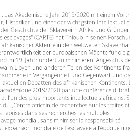
ch, das Akademische Jahr 2019/2020 mit einem Vort
 Historiker und einer der wichtigsten Intellektuelle
 der Geschichte der Sklaverei in Afrika und Gründer
 les esclavages“ (CARTE) hat Thioub in seinen Forsch
n afrikanischer Akteure in den weltweiten Sklavenha
rantwortlichkeit der europäischen Mächte für die g
und im 19. Jahrhundert zu minimieren. Angesichts d
twa in Libyen und anderen Teilen des Kontinents frag
Phänomene in Vergangenheit und Gegenwart und d
n aktuellen Debatten des afrikanischen Kontinents. 
née académique 2019/2020 par une conférence d’Ibra
et l’un des plus importants intellectuels africains. S
r du „Centre africain de recherches sur les traites et
rs reprises dans ses recherches les multiples
lavage mondial, sans minimiser la responsabilité
’expansion mondiale de l’esclavage à l’époque mo