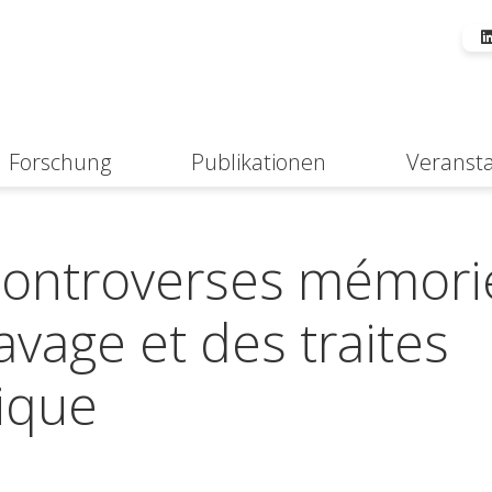
Forschung
Publikationen
Veranst
Suche
Controverses mémorie
lavage et des traites
rique