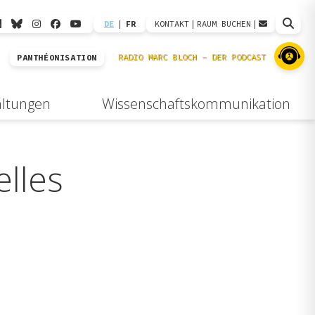
DE
|
FR
KONTAKT
|
RAUM BUCHEN
|
PANTHÉONISATION
altungen
Wissenschaftskommunikation
lles