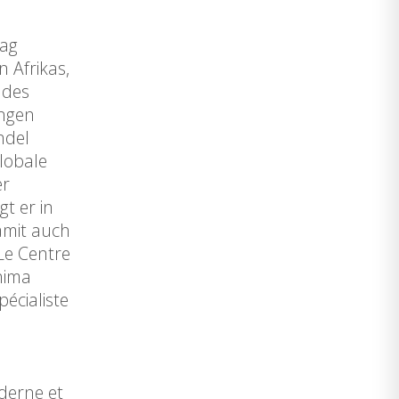
rag
n Afrikas,
 des
ungen
ndel
lobale
er
t er in
amit auch
Le Centre
hima
pécialiste
derne et