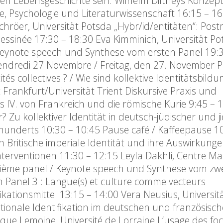
enen Lebensgeschichte sein. Wilhelm Diltheys Konzep
e, Psychologie und Literaturwissenschaft 16:15 – 1
chröer, Universität Potsda „Hybr/id/entitäten“: Po
ssinée 17:30 – 18:30 Eva Kimminich, Universität P
Keynote speech und Synthese vom ersten Panel 19:3
redi 27 Novembre / Freitag, den 27. November Pa
 collectives ? / Wie sind kollektive Identitätsbild
 Frankfurt/Universität Trient Diskursive Praxis und
s IV. von Frankreich und die römische Kurie 9:45 – 
 Zu kollektiver Identität in deutsch-jüdischer und j
rhunderts 10:30 – 10:45 Pause café / Kaffeepause 1
 Britische imperiale Identität und ihre Auswirkunge
interventionen 11:30 – 12:15 Leyla Dakhli, Centre Ma
ième panel / Keynote speech und Synthese vom zw
n Panel 3 : Langue(s) et culture comme vecteurs
fikationsmittel 13:15 – 14:00 Vera Neusius, Universit
ionale Identifikation im deutschen und französisc
que Lemoine, Université de Lorraine L’usage des fo