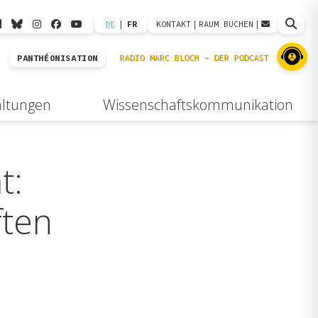
DE
|
FR
KONTAKT
|
RAUM BUCHEN
|
PANTHÉONISATION
altungen
Wissenschaftskommunikation
t:
ften