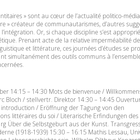
ntitaires » sont au cœur de l’actualité politico-média
taire » créateur de communautarismes, d’autres sug
l’intégration. Or, si chaque discipline s’est approprié
métique. Prenant acte de la relative imperméabilité d
inguistique et littérature, ces journées d’études se p
uant simultanément des outils communs à l’ensembl
oncernées.
ber 14:15 – 14:30 Mots de bienvenue / Willkomme
 Bloch / stellvertr. Direktor 14:30 – 14:45 Ouvertu
et introduction / Eröffnung der Tagung von den
ns littéraires du soi / Literarische Erfindungen des
urg Über die Selbstgeburt aus der Kunst. Transgress
derne (1918-1939) 15:30 – 16:15 Mathis Lessau, Univ