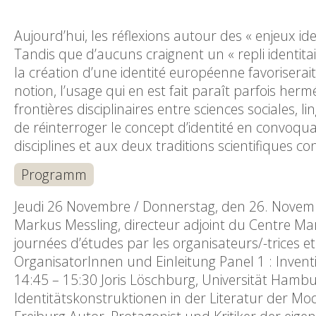
Aujourd’hui, les réflexions autour des « enjeux ide
Tandis que d’aucuns craignent un « repli identi
la création d’une identité européenne favoriserait 
notion, l’usage qui en est fait paraît parfois her
frontières disciplinaires entre sciences sociales, l
de réinterroger le concept d’identité en convoq
disciplines et aux deux traditions scientifiques c
Programm
Jeudi 26 Novembre / Donnerstag, den 26. Novem
Markus Messling, directeur adjoint du Centre Marc
journées d’études par les organisateurs/-trices 
OrganisatorInnen und Einleitung Panel 1 : Inventio
14:45 – 15:30 Joris Löschburg, Universität Hamb
Identitätskonstruktionen in der Literatur der Mo