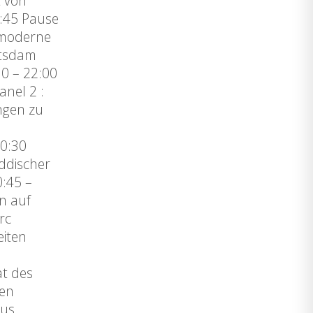
t von
6:45 Pause
stmoderne
otsdam
0 – 22:00
nel 2 :
ungen zu
10:30
iddischer
0:45 –
n auf
rc
eiten
ät des
hen
cus