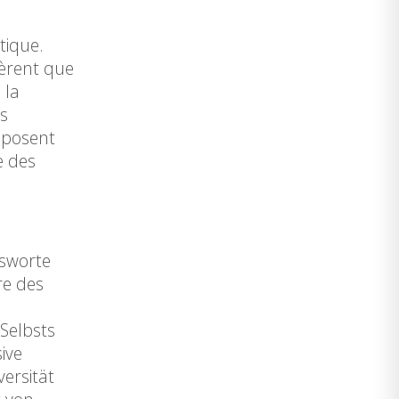
tique.
gèrent que
 la
es
roposent
e des
nsworte
re des
 Selbsts
ive
ersität