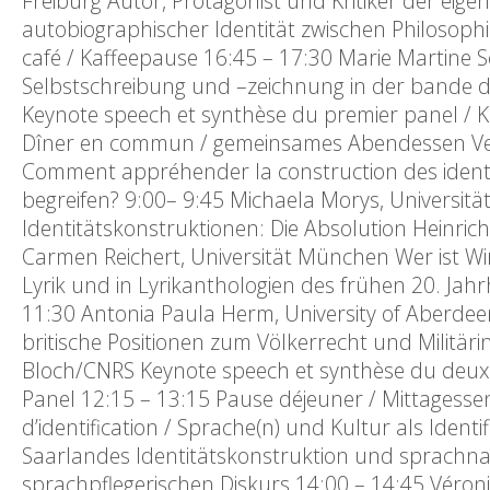
Freiburg Autor, Protagonist und Kritiker der eig
autobiographischer Identität zwischen Philosophi
café / Kaffeepause 16:45 – 17:30 Marie Martine S
Selbstschreibung und –zeichnung in der bande de
Keynote speech et synthèse du premier panel / 
Dîner en commun / gemeinsames Abendessen Vend
Comment appréhender la construction des identités
begreifen? 9:00– 9:45 Michaela Morys, Universität
Identitätskonstruktionen: Die Absolution Heinrich
Carmen Reichert, Universität München Wer ist Wir?
Lyrik und in Lyrikanthologien des frühen 20. Jah
11:30 Antonia Paula Herm, University of Aberdeen
britische Positionen zum Völkerrecht und Militär
Bloch/CNRS Keynote speech et synthèse du deux
Panel 12:15 – 13:15 Pause déjeuner / Mittagesse
d’identification / Sprache(n) und Kultur als Identi
Saarlandes Identitätskonstruktion und sprachnat
sprachpflegerischen Diskurs 14:00 – 14:45 Véroni