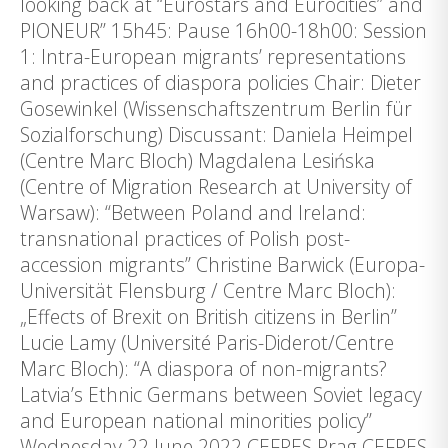
looking back at “Eurostars and Eurocities” and
PIONEUR” 15h45: Pause 16h00-18h00: Session
1: Intra-European migrants’ representations
and practices of diaspora policies Chair: Dieter
Gosewinkel (Wissenschaftszentrum Berlin für
Sozialforschung) Discussant: Daniela Heimpel
(Centre Marc Bloch) Magdalena Lesińska
(Centre of Migration Research at University of
Warsaw): “Between Poland and Ireland:
transnational practices of Polish post-
accession migrants” Christine Barwick (Europa-
Universität Flensburg / Centre Marc Bloch):
„Effects of Brexit on British citizens in Berlin”
Lucie Lamy (Université Paris-Diderot/Centre
Marc Bloch): “A diaspora of non-migrants?
Latvia’s Ethnic Germans between Soviet legacy
and European national minorities policy”
Wednesday 22 June 2022 CEFRES Prag CEFRES