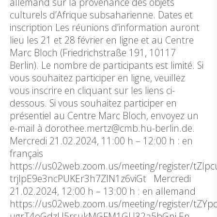
allemand sur la provenance des objets
culturels d’Afrique subsaharienne. Dates et
inscription Les réunions d’information auront
lieu les 21 et 28 février en ligne et au Centre
Marc Bloch (Friedrichstraße 191, 10117
Berlin). Le nombre de participants est limité. Si
vous souhaitez participer en ligne, veuillez
vous inscrire en cliquant sur les liens ci-
dessous. Si vous souhaitez participer en
présentiel au Centre Marc Bloch, envoyez un
e-mail à dorothee.mertz@cmb.hu-berlin.de.
Mercredi 21.02.2024, 11:00 h – 12:00 h : en
français
https://us02web.zoom.us/meeting/register/tZIpc
trjIpE9e3ncPUKEr3h7ZIN1z6viGt Mercredi
21.02.2024, 12:00 h – 13:00 h : en allemand
https://us02web.zoom.us/meeting/register/tZYpc
ugrT4oGdzU5rsukMGFM1GU32a5bGnj En