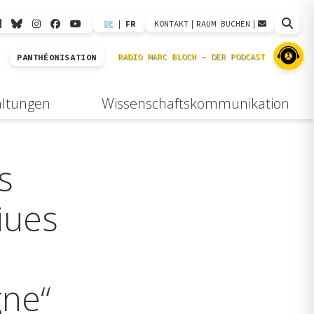
DE
|
FR
KONTAKT
|
RAUM BUCHEN
|
PANTHÉONISATION
altungen
Wissenschaftskommunikation
s
tiues
gne“