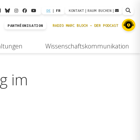
DE
|
FR
KONTAKT
|
RAUM BUCHEN
|
PANTHÉONISATION
altungen
Wissenschaftskommunikation
ng im