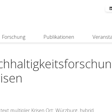
Forschung
Publikationen
Veranst
Suche
achhaltigkeitsforschu
risen
text multipler Krisen Ort: Würzburg, hybrid