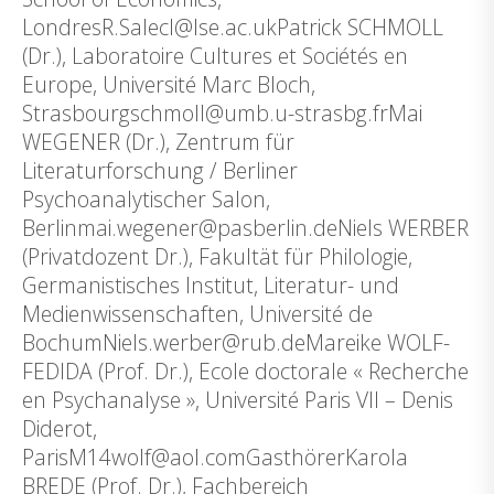
LondresR.Salecl@lse.ac.ukPatrick SCHMOLL
(Dr.), Laboratoire Cultures et Sociétés en
Europe, Université Marc Bloch,
Strasbourgschmoll@umb.u-strasbg.frMai
WEGENER (Dr.), Zentrum für
Literaturforschung / Berliner
Psychoanalytischer Salon,
Berlinmai.wegener@pasberlin.deNiels WERBER
(Privatdozent Dr.), Fakultät für Philologie,
Germanistisches Institut, Literatur- und
Medienwissenschaften, Université de
BochumNiels.werber@rub.deMareike WOLF-
FEDIDA (Prof. Dr.), Ecole doctorale « Recherche
en Psychanalyse », Université Paris VII – Denis
Diderot,
ParisM14wolf@aol.comGasthörerKarola
BREDE (Prof. Dr.), Fachbereich