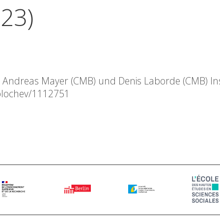
023)
n: Andreas Mayer (CMB) und Denis Laborde (CMB) Ins
cblochev/1112751