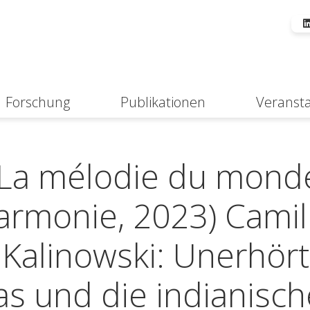
Forschung
Publikationen
Veranst
Suche
, La mélodie du mond
harmonie, 2023) Camil
 Kalinowski: Unerhör
as und die indianisc