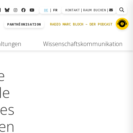
DE
|
FR
KONTAKT
|
RAUM BUCHEN
|
PANTHÉONISATION
altungen
Wissenschaftskommunikation
e
le
tes
hen