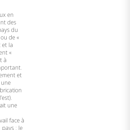
aux en
ant des
pays du
 ou de «
 et la
ent «
t à
mportant.
tement et
t une
brication
est).
ait une
ail face à
pays : le