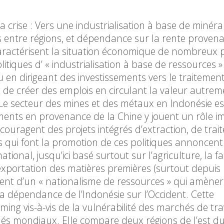
 crise : Vers une industrialisation à base de minér
és entre régions, et dépendance sur la rente proven
caractérisent la situation économique de nombreux 
iques d’ « industrialisation à base de ressources »
 en dirigeant des investissements vers le traitement
 de créer des emplois en circulant la valeur autrem
 Le secteur des mines et des métaux en Indonésie es
ements en provenance de la Chine y jouent un rôle i
uragent des projets intégrés d’extraction, de trai
ns qui font la promotion de ces politiques annoncen
al, jusqu’ici basé surtout sur l’agriculture, la fa
exportation des matières premières (surtout depuis l’
ent d’un « nationalisme de ressources » qui amèner
la dépendance de l’Indonésie sur l’Occident. Cette
ing vis-à-vis de la vulnérabilité des marchés de trav
hés mondiaux. Elle compare deux régions de l’est du 