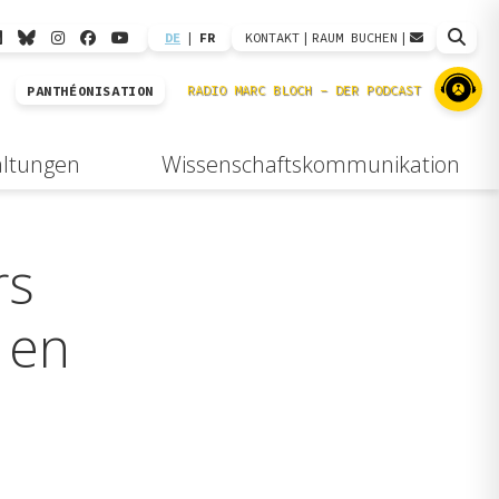
DE
|
FR
KONTAKT
|
RAUM BUCHEN
|
PANTHÉONISATION
altungen
Wissenschaftskommunikation
rs
 en