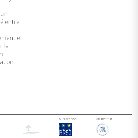
a
’un
té entre
t
ement et
r la
on
tation
Mitglied von
An-Institut