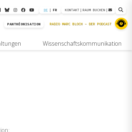
DE
|
FR
KONTAKT
|
RAUM BUCHEN
|
PANTHÉONISATION
altungen
Wissenschaftskommunikation
ion: