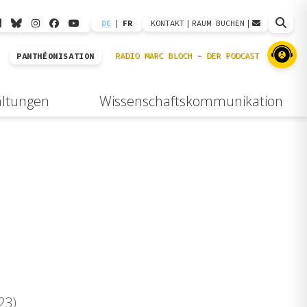
DE
|
FR
KONTAKT
|
RAUM BUCHEN
|
PANTHÉONISATION
altungen
Wissenschaftskommunikation
23)