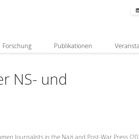
Forschung
Publikationen
Veranst
Suche
der NS- und
omen Journalists in the Nazi and Post-War Press (20