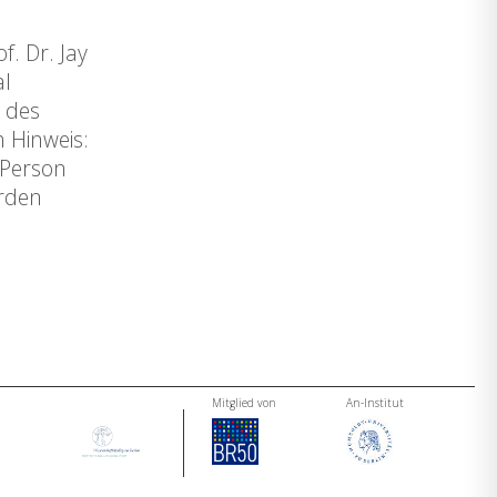
f. Dr. Jay
al
e des
 Hinweis:
 Person
erden
Mitglied von
An-Institut