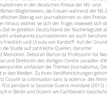
nalistinnen in der deutschen Presse der NS- und
uflichen Möglichkeiten, die Frauen während der NS-Z
ifischen Beitrag von Journalistinnen zu den Presse
 hinaus widmet sie sich der Frage, inwieweit sich di
eit im geteilten Deutschland der Nachkriegszeit als
owohl unbekannte Journalistinnen als auch berühmt
as-Friedrich und Ursula von Kardorff. Auf der Grun
h die Studie auf zahlreiche Quellen, darunter
d Memoiren. Deborah Barton ist Professorin für Ne
al und Direktorin des dortigen Centre canadien d’
werpunkte umfassen die Themen Journalismus, Gen
t in den Medien. Zu ihren Veröffentlichungen gehör
tz Couvrir la colonisation sans la violence: des fem
à l’Est pendant la Seconde Guerre mondiale (2015).
Bloch in Berlin und Dozent am Fachbereich Geschich