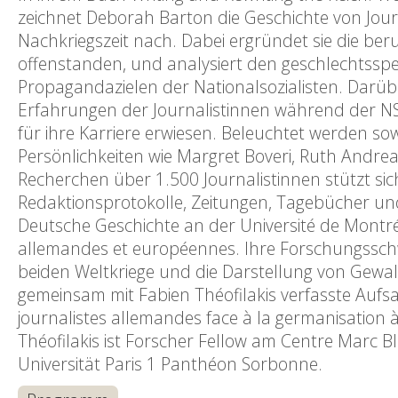
zeichnet Deborah Barton die Geschichte von Jour
Nachkriegszeit nach. Dabei ergründet sie die ber
offenstanden, und analysiert den geschlechtsspez
Propagandazielen der Nationalsozialisten. Darüber
Erfahrungen der Journalistinnen während der NS-Z
für ihre Karriere erwiesen. Beleuchtet werden s
Persönlichkeiten wie Margret Boveri, Ruth Andre
Recherchen über 1.500 Journalistinnen stützt sic
Redaktionsprotokolle, Zeitungen, Tagebücher un
Deutsche Geschichte an der Université de Montré
allemandes et européennes. Ihre Forschungssch
beiden Weltkriege und die Darstellung von Gewal
gemeinsam mit Fabien Théofilakis verfasste Aufsa
journalistes allemandes face à la germanisation 
Théofilakis ist Forscher Fellow am Centre Marc 
Universität Paris 1 Panthéon Sorbonne.