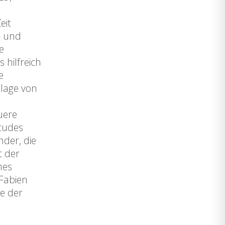
eit
- und
e
 hilfreich
e
dlage von
uere
études
der, die
t der
mes
 Fabien
te der