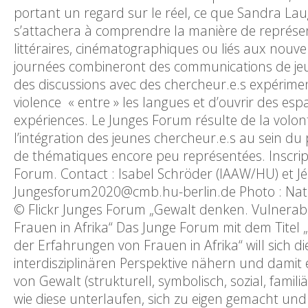
portant un regard sur le réel, ce que Sandra Laug
s’attachera à comprendre la manière de représente
littéraires, cinématographiques ou liés aux nouvel
journées combineront des communications de jeun
des discussions avec des chercheur.e.s expérimen
violence « entre » les langues et d’ouvrir des es
expériences. Le Junges Forum résulte de la volont
l’intégration des jeunes chercheur.e.s au sein du
de thématiques encore peu représentées. Inscrip
Forum. Contact : Isabel Schröder (IAAW/HU) et
Jungesforum2020@cmb.hu-berlin.de Photo : Natio
© Flickr Junges Forum „Gewalt denken. Vulnerabi
Frauen in Afrika“ Das Junge Forum mit dem Titel 
der Erfahrungen von Frauen in Afrika“ will sich d
interdisziplinären Perspektive nähern und dami
von Gewalt (strukturell, symbolisch, sozial, famili
wie diese unterlaufen, sich zu eigen gemacht und