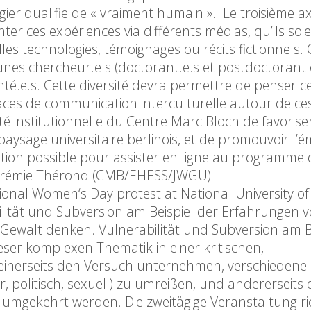
ier qualifie de « vraiment humain ». Le troisième a
r ces expériences via différents médias, qu’ils soi
les technologies, témoignages ou récits fictionnels. 
es chercheur.e.s (doctorant.e.s et postdoctorant.e
té.e.s. Cette diversité devra permettre de penser c
paces de communication interculturelle autour de ce
é institutionnelle du Centre Marc Bloch de favorise
 paysage universitaire berlinois, et de promouvoir l’
tion possible pour assister en ligne au programme
 Jérémie Thérond (CMB/EHESS/JWGU)
nal Women‘s Day protest at National University of
lität und Subversion am Beispiel der Erfahrungen 
„Gewalt denken. Vulnerabilität und Subversion am B
ieser komplexen Thematik in einer kritischen,
t einerseits den Versuch unternehmen, verschieden
är, politisch, sexuell) zu umreißen, und andererseits 
 umgekehrt werden. Die zweitägige Veranstaltung ric