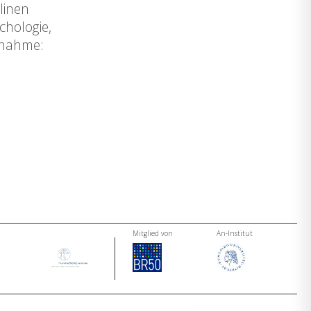
linen
chologie,
ilnahme:
Mitglied von
An-Institut