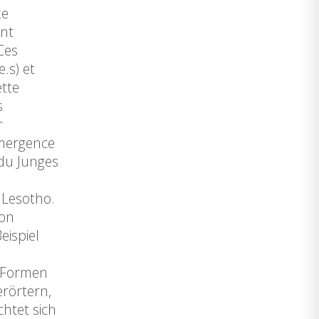
xe
ent
Ces
.s) et
ette
s
r
émergence
 du Junges
 Lesotho.
von
eispiel
e Formen
erörtern,
htet sich