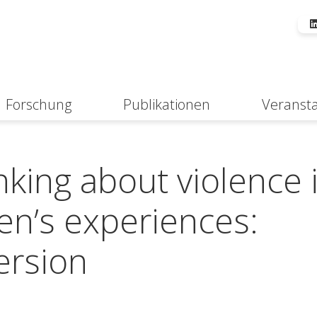
Forschung
Publikationen
Veranst
Suche
nking about violence 
en’s experiences:
ersion