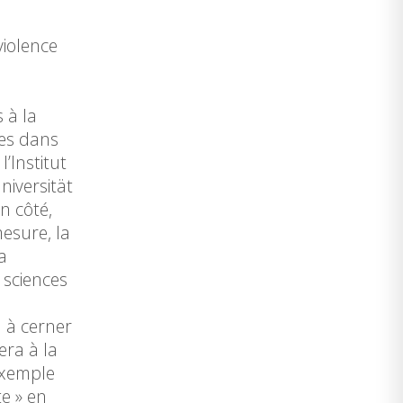
violence
 à la
mes dans
’Institut
niversität
n côté,
esure, la
a
 sciences
a à cerner
era à la
exemple
te » en