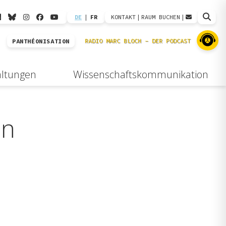
DE
|
FR
KONTAKT
|
RAUM BUCHEN
|
PANTHÉONISATION
altungen
Wissenschaftskommunikation
in