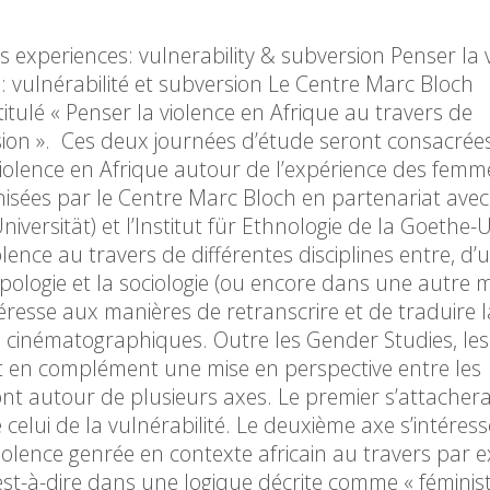
 experiences: vulnerability & subversion Penser la 
 vulnérabilité et subversion Le Centre Marc Bloch
ulé « Penser la violence en Afrique au travers de
sion ». Ces deux journées d’étude seront consacrées
iolence en Afrique autour de l’expérience des fem
anisées par le Centre Marc Bloch en partenariat avec l
ersität) et l’Institut für Ethnologie de la Goethe-U
lence au travers de différentes disciplines entre, d’u
logie et la sociologie (ou encore dans une autre m
téresse aux manières de retranscrire et de traduire l
ou cinématographiques. Outre les Gender Studies, les
t en complément une mise en perspective entre les
ont autour de plusieurs axes. Le premier s’attacher
elui de la vulnérabilité. Le deuxième axe s’intéress
iolence genrée en contexte africain au travers par 
’est-à-dire dans une logique décrite comme « féminis