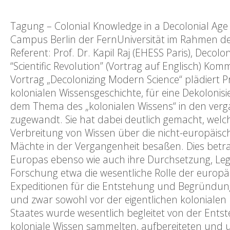
Tagung – Colonial Knowledge in a Decolonial Age 
Campus Berlin der FernUniversität im Rahmen de
Referent: Prof. Dr. Kapil Raj (EHESS Paris), Deco
“Scientific Revolution” (Vortrag auf Englisch) Ko
Vortrag „Decolonizing Modern Science“ plädiert Pr
kolonialen Wissensgeschichte, für eine Dekolonis
dem Thema des „kolonialen Wissens“ in den ver
zugewandt. Sie hat dabei deutlich gemacht, wel
Verbreitung von Wissen über die nicht-europäisc
Mächte in der Vergangenheit besaßen. Dies betra
Europas ebenso wie auch ihre Durchsetzung, Legi
Forschung etwa die wesentliche Rolle der europä
Expeditionen für die Entstehung und Begründung
und zwar sowohl vor der eigentlichen koloniale
Staates wurde wesentlich begleitet von der Ent
koloniale Wissen sammelten, aufbereiteten und 