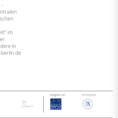
 -
ntralen
ischen
lt“ im
der
dere in
berlin.de
Mitglied von
An-Institut