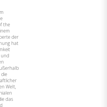
am
ge
f the
einem
xperte der
chung hat
mkeit
g und
en
außerhalb
 die
ftlicher
en Welt,
nialen
die das
nd