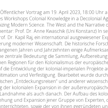
Öffentlicher Vortrag am 19. April 2023, 18:00 Uhr 
s Workshops Colonial Knowledge in a Decolonial A
lonizing Modern Science. The West and the Narrative o
mmentar: Prof. Dr. Anne Kwaschik (Uni Konstanz) In s
of. Dr. Kapil Raj, ein international ausgewiesener E
ierung moderner Wissenschaft. Die historische Fors
gangenen Jahren und Jahrzehnten einige Aufmerksa
che zentrale Bedeutung die Sammlung, Aufbereitun
hen Regionen für den Kolonialismus der europäisch
f die Entwicklung der kolonial-imperialen Projekte 
timation und Verfestigung. Bearbeitet wurde durch
ischen „Entdeckungsreisen“ und anderer wissenscha
 der kolonialen Expansion in der außereuropäisch
n Landnahme als auch danach. Der Aufbau des kolo
stehung und Expansion jener Gruppe von Experten, 
unterrichteten, sowie der von ihnen gegründeten u