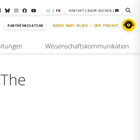
DE
|
FR
KONTAKT
|
RAUM BUCHEN
|
PANTHÉONISATION
altungen
Wissenschaftskommunikation
 The