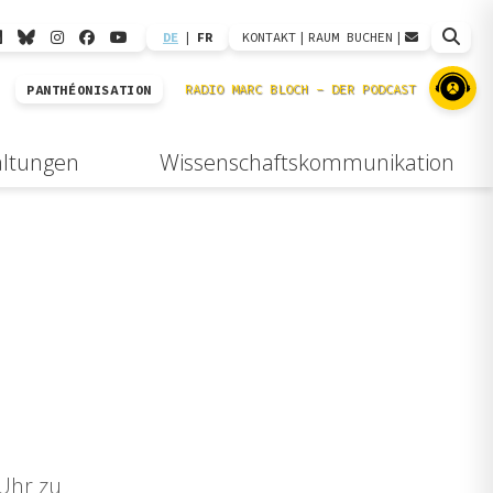
DE
|
FR
KONTAKT
|
RAUM BUCHEN
|
PANTHÉONISATION
altungen
Wissenschaftskommunikation
 Uhr zu