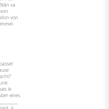
 Nân va
 von
allon von
Simmel-
 passer
Hause
macht?
 une
ais le
Aber eines
_________
tant, à