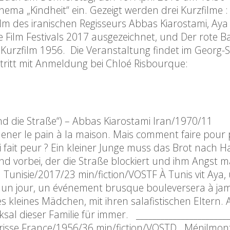
ma „Kindheit“ ein. Gezeigt werden drei Kurzfilme :
Film des iranischen Regisseurs Abbas Kiarostami, Aya
 Film Festivals 2017 ausgezeichnet, und Der rote B
Kurzfilm 1956. Die Veranstaltung findet im Georg-
intritt mit Anmeldung bei Chloé Risbourque:
nd die Straße“) – Abbas Kiarostami Iran/1970/11
mener le pain à la maison. Mais comment faire pour
ui fait peur ? Ein kleiner Junge muss das Brot nach 
d vorbei, der die Straße blockiert und ihm Angst 
a Tunisie/2017/23 min/fiction/VOSTF À Tunis vit Aya,
ais un jour, un événement brusque bouleversera à jam
ges kleines Mädchen, mit ihren salafistischen Eltern. 
ksal dieser Familie für immer. _______________________
morisse France/1956/36 min/fiction/VOSTD Ménilmon