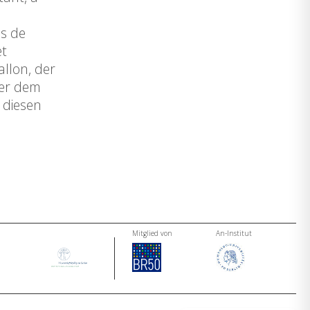
es de
et
allon, der
der dem
 diesen
Mitglied von
An-Institut