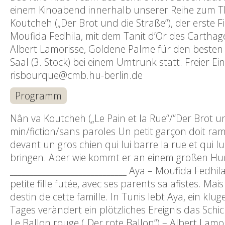
einem Kinoabend innerhalb unserer Reihe zum The
Koutcheh („Der Brot und die Straße“), der erste 
Moufida Fedhila, mit dem Tanit d’Or des Carthage
Albert Lamorisse, Goldene Palme für den besten 
Saal (3. Stock) bei einem Umtrunk statt. Freier E
risbourque@cmb.hu-berlin.de
Programm
Nân va Koutcheh („Le Pain et la Rue“/“Der Brot u
min/fiction/sans paroles Un petit garçon doit ra
devant un gros chien qui lui barre la rue et qui l
bringen. Aber wie kommt er an einem großen Hun
_____________________________ Aya – Moufida Fedhil
petite fille futée, avec ses parents salafistes. M
destin de cette famille. In Tunis lebt Aya, ein klu
Tages verändert ein plötzliches Ereignis das Schic
Le Ballon rouge („Der rote Ballon“) – Albert La