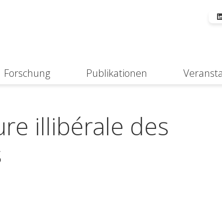
Forschung
Publikationen
Veranst
Suche
re illibérale des
s