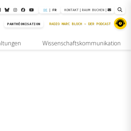
DE
|
FR
KONTAKT
|
RAUM BUCHEN
|
PANTHÉONISATION
altungen
Wissenschaftskommunikation