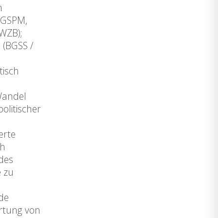
n
 (GSPM,
(WZB);
 (BGSS /
tisch
 Wandel
politischer
erte
ch
des
e zu
de
ertung von