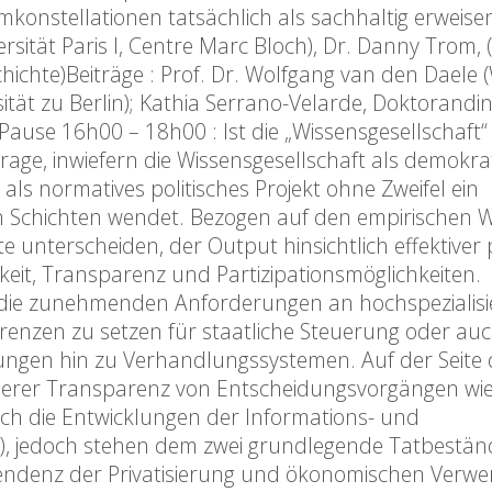
mkonstellationen tatsächlich als sachhaltig erweise
rsität Paris I, Centre Marc Bloch), Dr. Danny Trom,
hichte)Beiträge : Prof. Dr. Wolfgang van den Daele 
tät zu Berlin); Kathia Serrano-Velarde, Doktorandin
Pause 16h00 – 18h00 : Ist die „Wissensgesellschaft“
rage, inwiefern die Wissensgesellschaft als demokra
als normatives politisches Projekt ohne Zweifel ein
eten Schichten wendet. Bezogen auf den empirischen
te unterscheiden, der Output hinsichtlich effektiver 
keit, Transparenz und Partizipationsmöglichkeiten.
e die zunehmenden Anforderungen an hochspezialisi
renzen zu setzen für staatliche Steuerung oder au
ungen hin zu Verhandlungssystemen. Auf der Seite 
rößerer Transparenz von Entscheidungsvorgängen wi
ch die Entwicklungen der Informations- und
), jedoch stehen dem zwei grundlegende Tatbestän
e Tendenz der Privatisierung und ökonomischen Verw