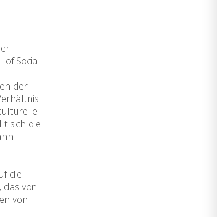
der
 of Social
nen der
erhältnis
ulturelle
t sich die
ann.
uf die
, das von
nen von