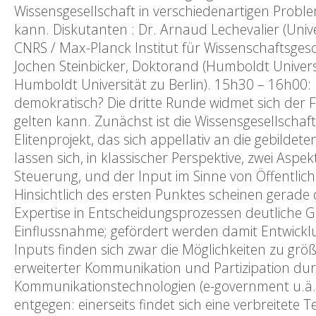
Wissensgesellschaft in verschiedenartigen Proble
kann. Diskutanten : Dr. Arnaud Lechevalier (Unive
CNRS / Max-Planck Institut für Wissenschaftsgesc
Jochen Steinbicker, Doktorand (Humboldt Universi
Humboldt Universität zu Berlin). 15h30 – 16h00: 
demokratisch? Die dritte Runde widmet sich der F
gelten kann. Zunächst ist die Wissensgesellschaft 
Elitenprojekt, das sich appellativ an die gebild
lassen sich, in klassischer Perspektive, zwei Aspek
Steuerung, und der Input im Sinne von Öffentlich
Hinsichtlich des ersten Punktes scheinen gerad
Expertise in Entscheidungsprozessen deutliche G
Einflussnahme; gefördert werden damit Entwickl
Inputs finden sich zwar die Möglichkeiten zu g
erweiterter Kommunikation und Partizipation dur
Kommunikationstechnologien (e-government u.ä.
entgegen: einerseits findet sich eine verbreitet