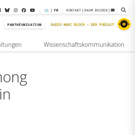
DE
|
FR
KONTAKT
|
RAUM BUCHEN
|
PANTHÉONISATION
altungen
Wissenschaftskommunikation
mong
in