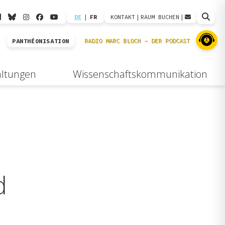
DE
|
FR
KONTAKT
|
RAUM BUCHEN
|
PANTHÉONISATION
altungen
Wissenschaftskommunikation
d