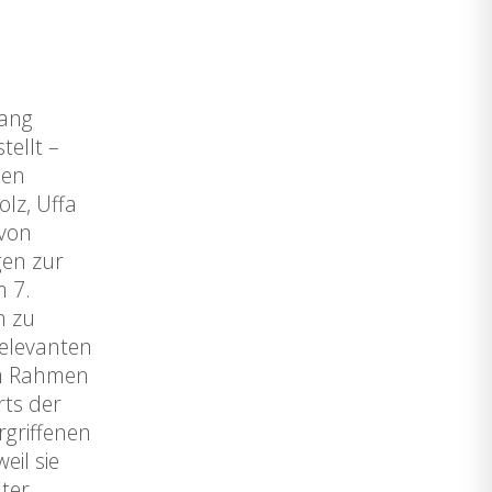
fang
tellt –
 en
lz, Uffa
 von
gen zur
m 7.
h zu
relevanten
im Rahmen
rts der
rgriffenen
eil sie
ter