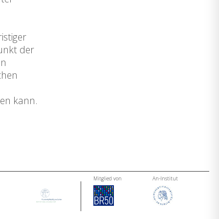
istiger
unkt der
en
chen
den kann.
Mitglied von
An-Institut