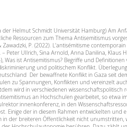
 an der Helmut Schmidt Universität Hamburg) Am An
ftliche Ressourcen zum Thema Antisemitismus vorges
G. & Zawadzki, P. (2022). L’antisémitisme contemporain
Peter Ullrich, Sina Arnold, Anna Danilina, Klaus Ho
), Was ist Antisemitismus? Begriffe und Definitionen
diskriminierung und politischem Konflikt. Überlegun
eutschland Der bewaffnete Konflikt in Gaza seit de
len zu Spannungen, Konflikten und vereinzelt auc
dem wird in verschiedenen wissenschaftspolitisch 
tisemitismus an Hochschulen gearbeitet, so etwa 
lrektor:innenkonferenz, in den Wissenschaftsresso
t. Einige der in diesem Rahmen entwickelten und e
der breiteren Öffentlichkeit nicht unumstritten, w
ch der Hochschulautonomie berühren. Dazu zählt un