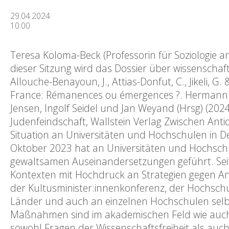
29.04.2024
10:00
Teresa Koloma-Beck (Professorin für Soziologie
dieser Sitzung wird das Dossier über wissenscha
Allouche-Benayoun, J., Attias-Donfut, C., Jikeli, 
France: Rémanences ou émergences ?. Hermann. – 
Jensen, Ingolf Seidel und Jan Weyand (Hrsg) (2024
Judenfeindschaft, Wallstein Verlag Zwischen Anti
Situation an Universitäten und Hochschulen in D
Oktober 2023 hat an Universitäten und Hochschu
gewaltsamen Auseinandersetzungen geführt. Seit
Kontexten mit Hochdruck an Strategien gegen An
der Kultusminister:innenkonferenz, der Hochschu
Länder und auch an einzelnen Hochschulen selbs
Maßnahmen sind im akademischen Feld wie auch in 
sowohl Fragen der Wissenschaftsfreiheit als au