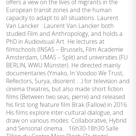
offers a view on the lives of migrants in the
European transit zones and the human
capacity to adapt to all situations. Laurent
Van Lancker : Laurent Van Lancker both
studied Film and Anthropology, and holds a
PhD in Audiovisual Art. He lectures at
filmschools (INSAS – Brussels, Film Academie
Amsterdam, UMAS – Split) and universities (FU
BERLIN, WWU Münster). He directed mainly
documentaries (Ymako, In Voodoo We Trust,
Reflectors, Surya, disorient …) for television and
cinema theatres, but also made short fiction
films (Between two seas, pierre) and released
his first long feature film Brak (Fallow) in 2016.
His films explore inter-cultural dialogue, and
draw on various modes: Collaborative, Hybrid
and Sensorial cinema. 16h30-18h30 Salle