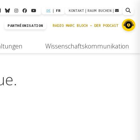
DE
|
FR
KONTAKT
|
RAUM BUCHEN
|
PANTHÉONISATION
altungen
Wissenschaftskommunikation
ue.