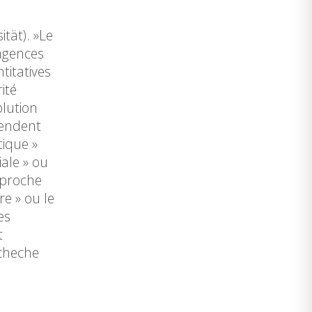
tät). »Le
 agences
itatives
ité
olution
pendent
tique »
iale » ou
pproche
e » ou le
es
t
echeche