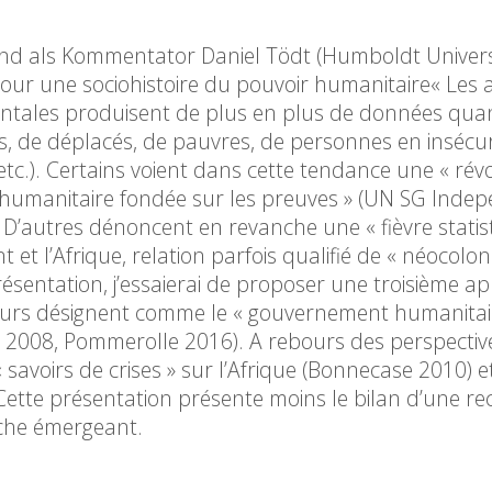
d als Kommentator Daniel Tödt (Humboldt Universi
pour une sociohistoire du pouvoir humanitaire« Les
ntales produisent de plus en plus de données quant
és, de déplacés, de pauvres, de personnes en insécur
etc.). Certains voient dans cette tendance une « rév
 humanitaire fondée sur les preuves » (UN SG Inde
D’autres dénoncent en revanche une « fièvre statis
et l’Afrique, relation parfois qualifié de « néocolon
ésentation, j’essaierai de proposer une troisième a
teurs désignent comme le « gouvernement humanitair
er 2008, Pommerolle 2016). A rebours des perspectiv
 « savoirs de crises » sur l’Afrique (Bonnecase 2010) e
t. Cette présentation présente moins le bilan d’une r
rche émergeant.