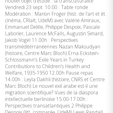
nouvel objet d’étude : la transculturalité
Vendredi 23 sept. 10.00 : Table ronde
Modération : Marion Froger (hist. de l’art et ét.
cinéma, CRIalt, UdeM) avec Valérie Amiraux,
Emmanuel Delille, Philippe Despoix, Pascale
Laborier, Laurence McFalls, Augustin Simard,
Jakob Vogel 11.00h : Perspectives
transméditérranéennes Nazan Maksudyan
(histoire, Centre Marc Bloch) Erna Eckstein-
Schlossmann’s Exile Years in Turkey:
Contributions to Children’s Health and
Welfare, 1935-1950 12.00h Pause repas
14.00h : Leyla Dakhli (histoire, CNRS et Centre
Marc Bloch) Le nouvel exil arabe est-il une
migration scientifique? Vues de la diaspora
intellectuelle berlinoise 15.00-17.00h :
Perspectives transatlantiques 2 Philippe
Despoix (litt. comparée, UdeM) Lewis Randall,