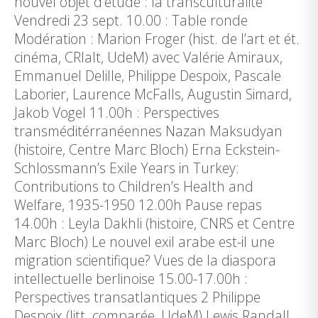
nouvel objet d’étude : la transculturalité
Vendredi 23 sept. 10.00 : Table ronde
Modération : Marion Froger (hist. de l’art et ét.
cinéma, CRIalt, UdeM) avec Valérie Amiraux,
Emmanuel Delille, Philippe Despoix, Pascale
Laborier, Laurence McFalls, Augustin Simard,
Jakob Vogel 11.00h : Perspectives
transméditérranéennes Nazan Maksudyan
(histoire, Centre Marc Bloch) Erna Eckstein-
Schlossmann’s Exile Years in Turkey:
Contributions to Children’s Health and
Welfare, 1935-1950 12.00h Pause repas
14.00h : Leyla Dakhli (histoire, CNRS et Centre
Marc Bloch) Le nouvel exil arabe est-il une
migration scientifique? Vues de la diaspora
intellectuelle berlinoise 15.00-17.00h :
Perspectives transatlantiques 2 Philippe
Despoix (litt. comparée, UdeM) Lewis Randall,