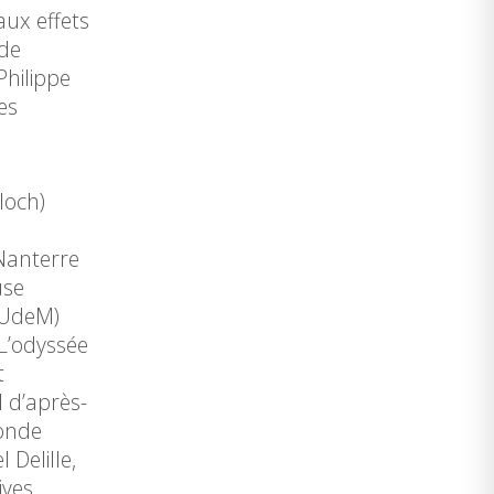
aux effets
 de
Philippe
es
loch)
 Nanterre
use
 UdeM)
 L’odyssée
t
l d’après-
ronde
 Delille,
ives