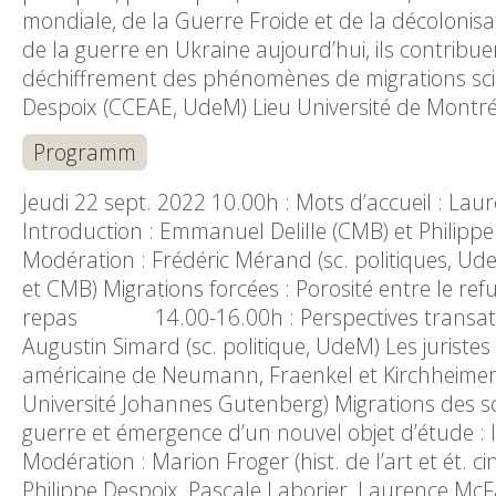
mondiale, de la Guerre Froide et de la décolonisa
de la guerre en Ukraine aujourd’hui, ils contribue
déchiffrement des phénomènes de migrations scie
Despoix (CCEAE, UdeM) Lieu Université de Montréa
Programm
Jeudi 22 sept. 2022 10.00h : Mots d’accueil : Lau
Introduction : Emmanuel Delille (CMB) et Philipp
Modération : Frédéric Mérand (sc. politiques, UdeM
et CMB) Migrations forcées : Porosité entre le re
repas 14.00-16.00h : Perspectives transatlan
Augustin Simard (sc. politique, UdeM) Les juristes 
américaine de Neumann, Fraenkel et Kirchheimer E
Université Johannes Gutenberg) Migrations des scie
guerre et émergence d’un nouvel objet d’étude : l
Modération : Marion Froger (hist. de l’art et ét. 
Philippe Despoix, Pascale Laborier, Laurence McFa