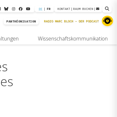
DE
|
FR
KONTAKT
|
RAUM BUCHEN
|
PANTHÉONISATION
altungen
Wissenschaftskommunikation
es
ues