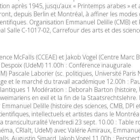
tion après 1945, jusqu’aux « Printemps arabes » et 
ront, depuis Berlin et Montréal, à affiner les modes
ntifiques. Organisation Emmanuel Delille (CMB) et 
l Salle C-1017-02, Carrefour des arts et des scienc
rence McFalls (CCEAE) et Jakob Vogel (Centre Marc B
e Despoix (UdeM) 11.00h : Conférence inaugurale
) Pascale Laborier (sc. politiques, Université Paris
fuge et le marché du travail académique 12.00h : Pa
tiques 1 Modération : Deborah Barton (histoire,
weimariens en exil et la fin de la Staatsrechtslehre.
mmanuel Delille (histoire des sciences, CMB, DPI e
ntifiques, intellectuels et artistes dans le Montréa
a transculturalité Vendredi 23 sept. 10.00 : Table 
cinéma, CRIalt, UdeM) avec Valérie Amiraux, Emmanuel
lls, Augustin Simard, Jakob Vogel 11.00h : Perspect