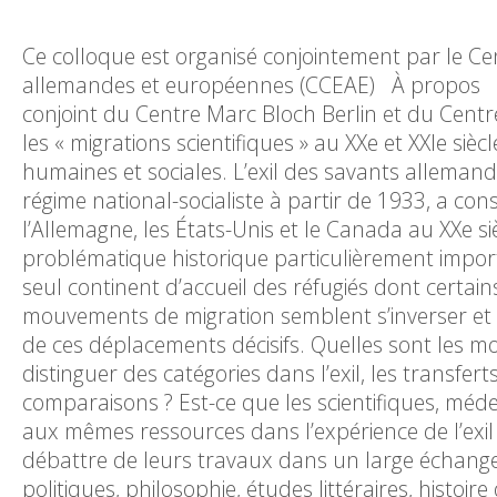
Ce colloque est organisé conjointement par le Ce
allemandes et européenne
conjoint du Centre Marc Bloch Berlin et du Cent
les « migrations scientifiques » au XXe et XXIe siè
humaines et sociales. L’exil des savants allemands
régime national-socialiste à partir de 1933, a con
l’Allemagne, les États-Unis et le Canada au XXe siè
problématique historique particulièrement importa
seul continent d’accueil des réfugiés dont certain
mouvements de migration semblent s’inverser et
de ces déplacements décisifs. Quelles sont les mod
distinguer des catégories dans l’exil, les transfert
comparaisons ? Est-ce que les scientifiques, médeci
aux mêmes ressources dans l’expérience de l’exi
débattre de leurs travaux dans un large échange in
politiques, philosophie, études littéraires, histoi