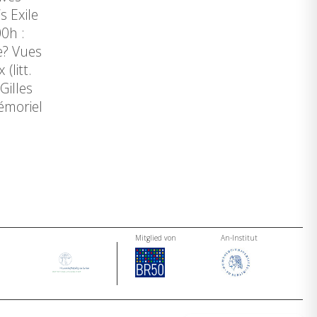
 Exile
0h :
ue? Vues
(litt.
Gilles
émoriel
Mitglied von
An-Institut