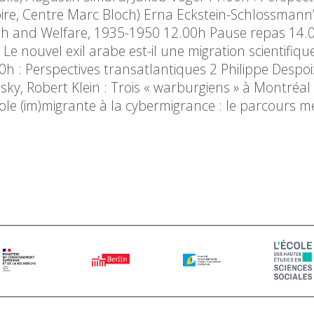
e, Centre Marc Bloch) Erna Eckstein-Schlossmann’s
alth and Welfare, 1935-1950 12.00h Pause repas 14.0
 Le nouvel exil arabe est-il une migration scientifiq
0h : Perspectives transatlantiques 2 Philippe Despoix 
, Robert Klein : Trois « warburgiens » à Montréal 
role (im)migrante à la cybermigrance : le parcours m