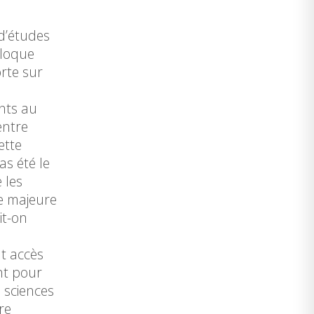
 d’études
que
rte sur
ants au
entre
ette
as été le
 les
e majeure
it-on
nt accès
nt pour
, sciences
re