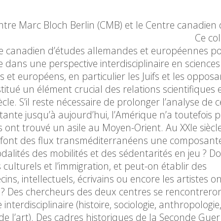
ntre Marc Bloch Berlin (CMB) et le Centre canadien
s (CCEAE) À propos Ce collo
re canadien d’études allemandes et européennes po
cle dans une perspective interdisciplinaire en sciences
 et européens, en particulier les Juifs et les oppos
stitué un élément crucial des relations scientifiques 
cle. S’il reste nécessaire de prolonger l’analyse de c
nte jusqu’à aujourd’hui, l’Amérique n’a toutefois p
s ont trouvé un asile au Moyen-Orient. Au XXIe siècle
 font des flux transméditerranéens une composant
alités des mobilités et des sédentarités en jeu ? Do
s culturels et l’immigration, et peut-on établir des
ns, intellectuels, écrivains ou encore les artistes o
l ? Des chercheurs des deux centres se rencontrero
terdisciplinaire (histoire, sociologie, anthropologie
re de l’art). Des cadres historiques de la Seconde Guer