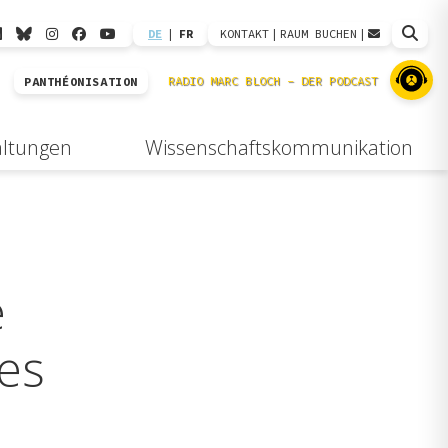
DE
|
FR
KONTAKT
|
RAUM BUCHEN
|
PANTHÉONISATION
altungen
Wissenschaftskommunikation
e
ues