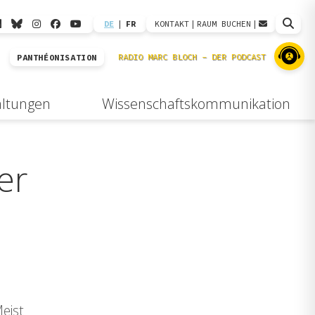
DE
|
FR
KONTAKT
|
RAUM BUCHEN
|
PANTHÉONISATION
altungen
Wissenschaftskommunikation
er
eist