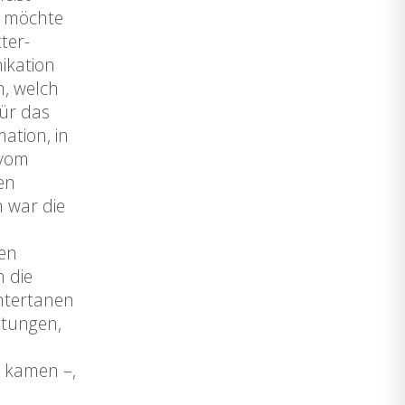
g möchte
ter-
ikation
n, welch
ür das
ation, in
 vom
en
 war die
men
 die
ntertanen
stungen,
n kamen –,