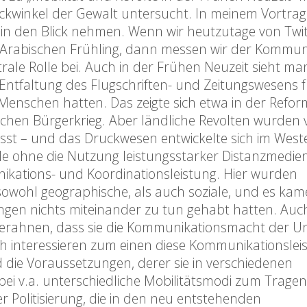
ckwinkel der Gewalt untersucht. In meinem Vortra
 in den Blick nehmen. Wenn wir heutzutage von Twit
n Arabischen Frühling, dann messen wir der Kommun
le Rolle bei. Auch in der Frühen Neuzeit sieht ma
tfaltung des Flugschriften- und Zeitungswesens f
Menschen hatten. Das zeigte sich etwa in der Reform
ischen Bürgerkrieg. Aber ländliche Revolten wurden
usst – und das Druckwesen entwickelte sich im West
de ohne die Nutzung leistungsstarker Distanzmedien
nikations- und Koordinationsleistung. Hier wurden
owohl geographische, als auch soziale, und es ka
n nichts miteinander zu tun gehabt hatten. Auch
t erahnen, dass sie die Kommunikationsmacht der U
ch interessieren zum einen diese Kommunikationslei
 die Voraussetzungen, derer sie in verschiedenen
ei v.a. unterschiedliche Mobilitätsmodi zum Trage
Politisierung, die in den neu entstehenden