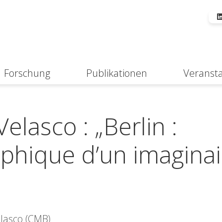
Forschung
Publikationen
Veranst
Suche
Velasco : „Berlin :
phique d’un imaginai
Velasco (CMB)