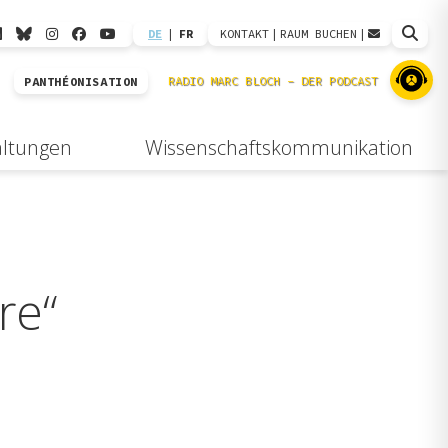
DE
|
FR
KONTAKT
|
RAUM BUCHEN
|
PANTHÉONISATION
altungen
Wissenschaftskommunikation
re“