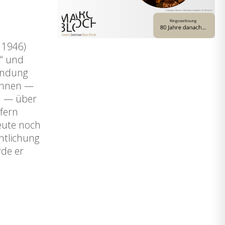
 1946)
n“ und
wendung
*innen —
in — über
efern
heute noch
ntlichung
de er