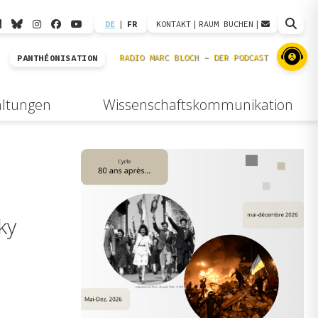
DE
|
FR
KONTAKT
|
RAUM BUCHEN
|
PANTHÉONISATION
altungen
Wissenschaftskommunikation
ky