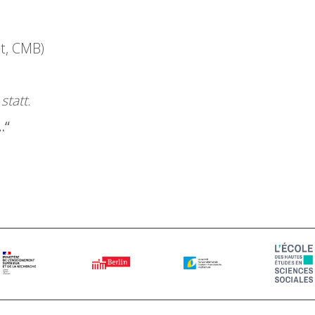
nt, CMB)
statt.
…“