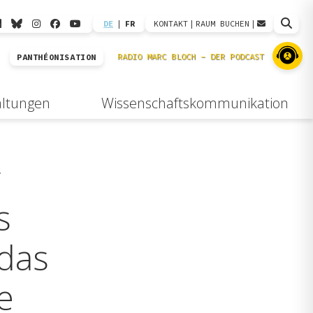
DE
|
FR
KONTAKT
|
RAUM BUCHEN
|
PANTHÉONISATION
altungen
Wissenschaftskommunikation
r
s
das
e