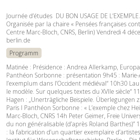
Journée d’études DU BON USAGE DE L’EXEMPLE
Organisée par la chaire « Pensées françaises con
Centre Marc-Bloch, CNRS, Berlin) Vendredi 4 dé
berlin.de
Programm
Matinée : Présidence : Andrea Allerkamp, Europa-Un
Panthéon Sorbonne : présentation 9h45 : Marie-
l’exemplum dans l’Occident médiéval“ 10h30 Laur
le modèle. Sur quelques textes du XVIIe siècle“ 
Hagen : „Unerträgliche Beispiele. Überlegungen zu
Paris I Panthéon Sorbonne : « L’exemple chez Hein
Marc-Bloch, CNRS 14h Peter Geimer, Freie Univers
du non généralisable (d’après Roland Barthes)” 1
: la fabrication d’un quartier exemplaire d’artis