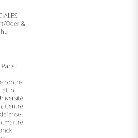
CIALES
urt/Oder &
.hu-
Paris I
e contre
tät in
niversité
h, Centre
 défense
ontmartre
lanck