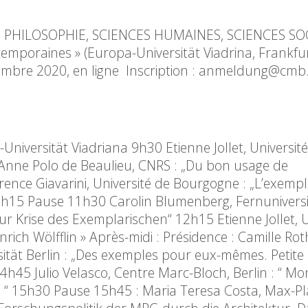
. PHILOSOPHIE, SCIENCES HUMAINES, SCIENCES SO
temporaines » (Europa-Universität Viadrina, Frankf
cembre 2020, en ligne Inscription : anmeldung@cmb
iversität Viadriana 9h30 Etienne Jollet, Université 
Anne Polo de Beaulieu, CNRS : „Du bon usage de
ence Giavarini, Université de Bourgogne : „L’exempl
11h15 Pause 11h30 Carolin Blumenberg, Fernuniversi
r Krise des Exemplarischen“ 12h15 Etienne Jollet, U
rich Wölfflin » Après-midi : Présidence : Camille Rot
ität Berlin : „Des exemples pour eux-mêmes. Petite
4h45 Julio Velasco, Centre Marc-Bloch, Berlin : “ M
tes “ 15h30 Pause 15h45 : Maria Teresa Costa, Max-P