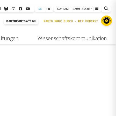
DE
|
FR
KONTAKT
|
RAUM BUCHEN
|
PANTHÉONISATION
altungen
Wissenschaftskommunikation