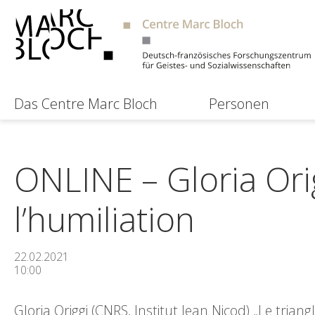
Das Centre Marc Bloch
Personen
ONLINE – Gloria Orig
l’humiliation
22.02.2021
10:00
Gloria Origgi (CNRS, Institut Jean Nicod) „Le trian