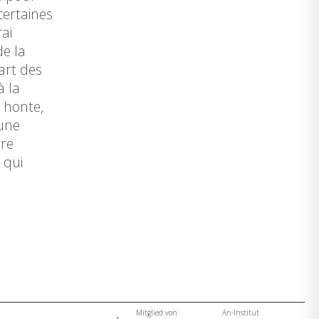
certaines
ai
e la
art des
à la
a honte,
 une
tre
 qui
Mitglied von
An-Institut