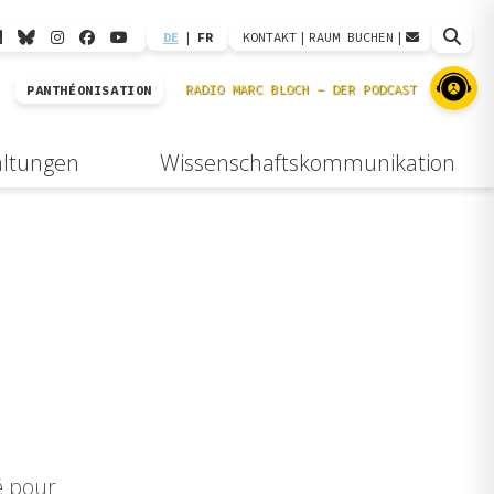
DE
|
FR
KONTAKT
|
RAUM BUCHEN
|
PANTHÉONISATION
altungen
Wissenschaftskommunikation
lé pour