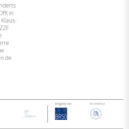
underts
DfK in
 Klaus-
(ZZF
e
erre
pe
in.de
Mitglied von
An-Institut