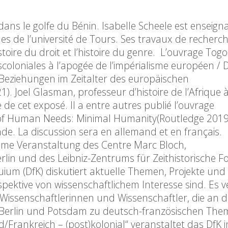
 dans le golfe du Bénin. Isabelle Scheele est enseign
 de l’université de Tours. Ses travaux de recherc
istoire du droit et l’histoire du genre. L’ouvrage Togo
coloniales à l’apogée de l’impérialisme européen / 
eziehungen im Zeitalter des europäischen
). Joel Glasman, professeur d’histoire de l’Afrique 
 de cet exposé. Il a entre autres publié l’ouvrage
n of Human Needs: Minimal Humanity(Routledge 2019
de. La discussion sera en allemand et en français.
same Veranstaltung des Centre Marc Bloch,
rlin und des Leibniz-Zentrums für Zeithistorische 
ium (DfK) diskutiert aktuelle Themen, Projekte und
spektive von wissenschaftlichem Interesse sind. Es v
, Wissenschaftlerinnen und Wissenschaftler, die an 
 Berlin und Potsdam zu deutsch-französischen Th
rankreich – (post)kolonial“ veranstaltet das DfK i