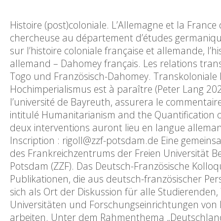
Histoire (post)coloniale. L’Allemagne et la France
chercheuse au département d’études germaniques
sur l’histoire coloniale française et allemande, l’h
allemand – Dahomey français. Les relations trans
Togo und Französisch-Dahomey. Transkoloniale B
Hochimperialismus est à paraître (Peter Lang 2021
l’université de Bayreuth, assurera le commentaire
intitulé Humanitarianism and the Quantificatio
deux interventions auront lieu en langue alleman
Inscription : rigoll@zzf-potsdam.de Eine gemein
des Frankreichzentrums der Freien Universität Be
Potsdam (ZZF). Das Deutsch-Französische Kolloqu
Publikationen, die aus deutsch-französischer Per
sich als Ort der Diskussion für alle Studierenden
Universitäten und Forschungseinrichtungen von
arbeiten. Unter dem Rahmenthema „Deutschland/F