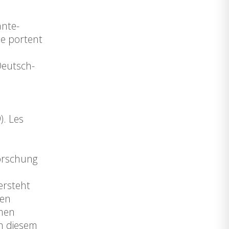
ante-
he portent
Deutsch-
à
). Les
Forschung
ersteht
den
emen
n diesem