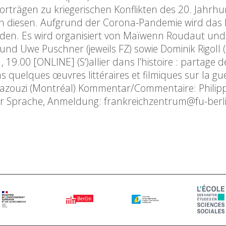
orträgen zu kriegerischen Konflikten des 20. Jahrh
in diesen. Aufgrund der Corona-Pandemie wird das 
nden. Es wird organisiert von Maïwenn Roudaut und
 und Uwe Puschner (jeweils FZ) sowie Dominik Rigoll 
.00 [ONLINE] (S‘)allier dans l’histoire : partage d
s quelques œuvres littéraires et filmiques sur la gu
aazouzi (Montréal) Kommentar/Commentaire: Philip
her Sprache, Anmeldung: frankreichzentrum@fu-berl