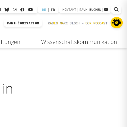
DE
|
FR
KONTAKT
|
RAUM BUCHEN
|
PANTHÉONISATION
altungen
Wissenschaftskommunikation
 in