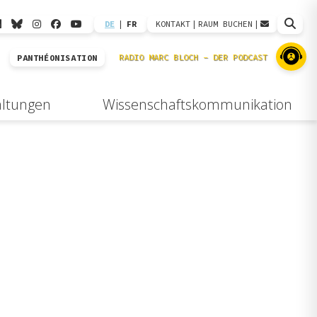
DE
|
FR
KONTAKT
|
RAUM BUCHEN
|
PANTHÉONISATION
altungen
Wissenschaftskommunikation