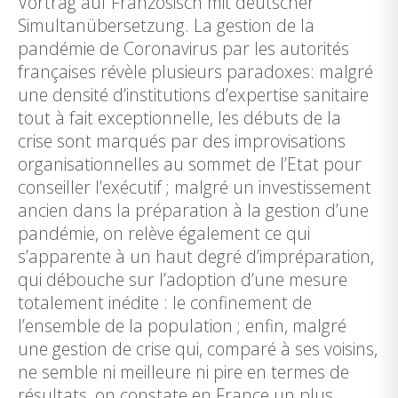
Vortrag auf Französisch mit deutscher
Simultanübersetzung. La gestion de la
pandémie de Coronavirus par les autorités
françaises révèle plusieurs paradoxes: malgré
une densité d’institutions d’expertise sanitaire
tout à fait exceptionnelle, les débuts de la
crise sont marqués par des improvisations
organisationnelles au sommet de l’Etat pour
conseiller l’exécutif ; malgré un investissement
ancien dans la préparation à la gestion d’une
pandémie, on relève également ce qui
s’apparente à un haut degré d’impréparation,
qui débouche sur l’adoption d’une mesure
totalement inédite : le confinement de
l’ensemble de la population ; enfin, malgré
une gestion de crise qui, comparé à ses voisins,
ne semble ni meilleure ni pire en termes de
résultats, on constate en France un plus