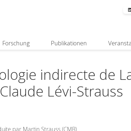
Forschung
Publikationen
Veranst
Suche
logie indirecte de L
Claude Lévi-Strauss
duite par Martin Strauss (CMB)