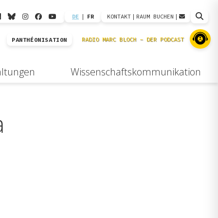
DE
|
FR
KONTAKT
|
RAUM BUCHEN
|
PANTHÉONISATION
altungen
Wissenschaftskommunikation
a